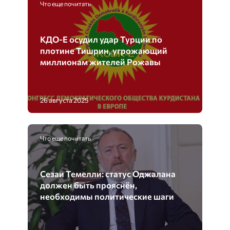
Что еще почитать
КДО-Е осудил удар Турции по
плотине Тишрин, угрожающий
миллионам жителей Рожавы
26 августа 2025
Что еще почитать
Сезаи Темелли: статус Оджалана
должен быть прояснён,
необходимы политические шаги