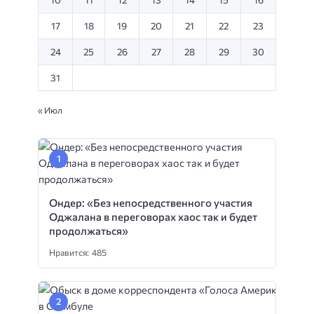
17
18
19
20
21
22
23
24
25
26
27
28
29
30
31
« Июл
Ондер: «Без непосредственного участия
Оджалана в переговорах хаос так и будет
продолжаться»
Нравится: 485