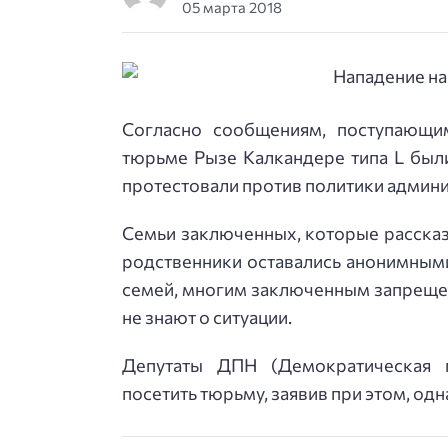
05 марта 2018
Согласно сообщениям, поступающи
тюрьме Рызе Калкандере типа L были
протестовали против политики админи
Семьи заключенных, которые рассказа
родственники оставались анонимными
семей, многим заключенным запрещен
не знают о ситуации.
Депутаты ДПН (Демократическая п
посетить тюрьму, заявив при этом, одна