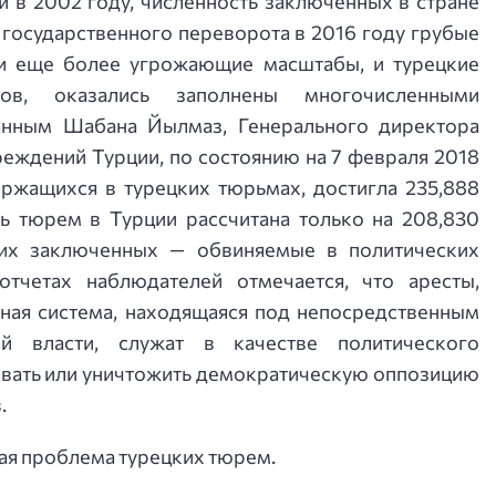
и в 2002 году, численность заключенных в стране
 государственного переворота в 2016 году грубые
и еще более угрожающие масштабы, и турецкие
ов, оказались заполнены многочисленными
анным Шабана Йылмаз, Генерального директора
еждений Турции, по состоянию на 7 февраля 2018
ержащихся в турецких тюрьмах, достигла 235,888
ть тюрем в Турции рассчитана только на 208,830
их заключенных — обвиняемые в политических
отчетах наблюдателей отмечается, что аресты,
ная система, находящаяся под непосредственным
ой власти, служат в качестве политического
зовать или уничтожить демократическую оппозицию
.
ая проблема турецких тюрем.