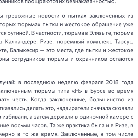
ранников поощряются их безнаказанностью.
ы тревожные новости о пытках заключенных из
которых тюрьмах пытки и жестокое обращение уже
ся рутиной. В частности, тюрьма в Элязыге, тюрьма
 в Калкандере, Ризе, тюремный комплекс Тарсус,
те, Балыкесир — это места, где пытки и жестокое
оны сотрудников тюрьмы и охранников остаются
лучай: в последнюю неделю февраля 2018 года
аключенным тюрьмы типа «H» в Бурсе во время
ать честь. Когда заключенные, большинство из
азались делать это, надзиратели сначала сковали
м избивали, а затем держали в одиночной камере с
ние восьми часов. Та же практика была и в Ризе, в
мерно в то же время. Заключенные, в том числе