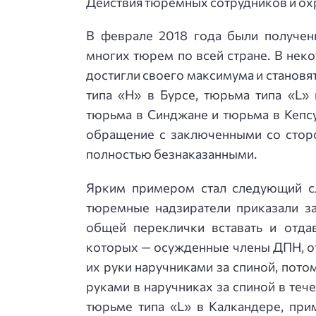
Действия тюремных сотрудников и ох
В феврале 2018 года были получен
многих тюрем по всей стране. В не
достигли своего максимума и становят
типа «H» в Бурсе, тюрьма типа «L»
тюрьма в Синджане и тюрьма в Кепсу
обращение с заключенными со стор
полностью безнаказанными.
Ярким примером стал следующий с
тюремные надзиратели приказали з
общей переклички вставать и отдав
которых — осужденные члены ДПН, отк
их руки наручниками за спиной, пото
руками в наручниках за спиной в тече
тюрьме типа «L» в Калкандере, при