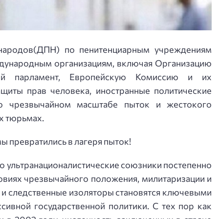
 народов(ДПН) по пенитенциарным учреждениям
дународным организациям, включая Организацию
ий парламент, Европейскую Комиссию и их
щиты прав человека, иностранные политические
 о чрезвычайном масштабе пыток и жестокого
х тюрьмах.
 превратились в лагеря пыток!
его ультранационалистические союзники постепенно
ловиях чрезвычайного положения, милитаризации и
 и следственные изоляторы становятся ключевыми
сивной государственной политики. С тех пор как