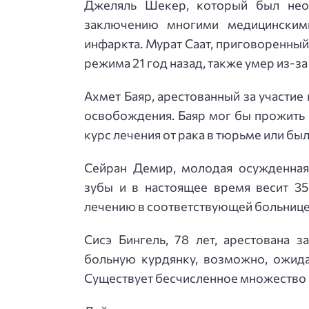
Джеляль Шекер, который был нео
заключению многими медицинским
инфаркта. Мурат Саат, приговоренны
режима 21 год назад, также умер из-з
Ахмет Баяр, арестованный за участие 
освобождения. Баяр мог бы прожить
курс лечения от рака в тюрьме или б
Сейран Демир, молодая осужденная
зубы и в настоящее время весит 35
лечению в соответствующей больнице, 
Сисэ Бингель, 78 лет, арестована 
больную курдянку, возможно, ожида
Существует бесчисленное множество