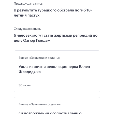
Предыдущая запись
В результате турецкого обстрела погиб 18-
летний пастух
Следующая запись
6 человек могут стать жертвами репрессий по
делу Озгюр Гюндем
Еще из «Защитники родины»
Ушла из жизни революционерка Еллен
Жаадиджка
30 июня
Еще из «Защитники родины»
От возрождения к сопротивлению!