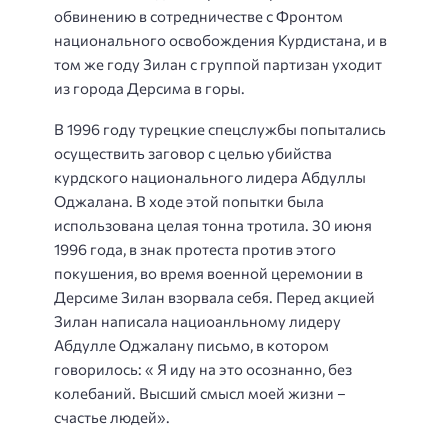
обвинению в сотредничестве с Фронтом
национального освобождения Курдистана, и в
том же году Зилан с группой партизан уходит
из города Дерсима в горы.
В 1996 году турецкие спецслужбы попытались
осуществить заговор с целью убийства
курдского национального лидера Абдуллы
Оджалана. В ходе этой попытки была
использована целая тонна тротила. 30 июня
1996 года, в знак протеста против этого
покушения, во время военной церемонии в
Дерсиме Зилан взорвала себя. Перед акцией
Зилан написала нациоанльному лидеру
Абдулле Оджалану письмо, в котором
говорилось: « Я иду на это осознанно, без
колебаний. Высший смысл моей жизни –
счастье людей».