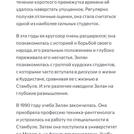
течении короткого премежутка времени ей
удалось наверстать упущенное. Регулярно
получая отличные оценки, она стала считаться
одной из наиболее сильных студенток.
В эти годы ее кругозор очень расширился; она
познакомилась с историей и борьбой своего
народа, его реальным положением и глубоко
переживала его несчастья. Зилан
познакомилась с группой курдских студентов,
с которыми часто вступала в дискусии о жизни
в Курдистане, сравнивая ее с жизнью в
Стамбуле. И эти различия наводили Зилан на
глубокие размышления.
В 1990 году учеба Зилан закончилась. Она
приобрела профессию техника-рентгенолога
и устроилась на работу по специальности в
Стамбуле. Затем она поступила в универститет
в г.Малатья, на факультет психологии. Учебу