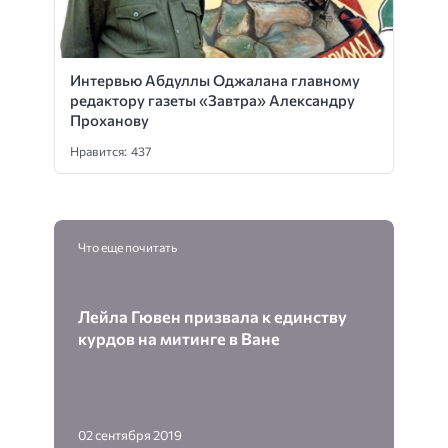
Интервью Абдуллы Оджалана главному
редактору газеты «Завтра» Александру
Проханову
Нравится: 437
Что еще почитать
Лейла Гювен призвала к единству
курдов на митинге в Ване
02 сентября 2019