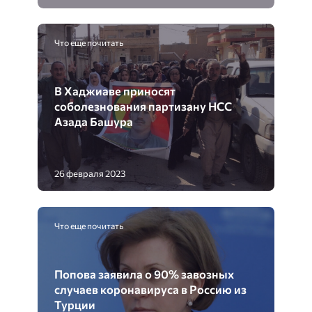
Что еще почитать
В Хаджиаве приносят
соболезнования партизану НСС
Азада Башура
26 февраля 2023
Что еще почитать
Попова заявила о 90% завозных
случаев коронавируса в Россию из
Турции