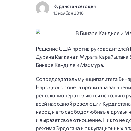
Курдистан сегодня
13 ноября 2018
Решение США против руководителей Р
Дурана Калкана и Мурата Карайылана 
Бинаре Кандиле и Махмура.
Сопредседатель муниципалитета Бинар
Народного совета прочитала заявление
революционера являются не только р
всей народной революции Курдистана 
народ и его свободолюбивые друзья н
и выразят свое отношение. Никто не 
режима Эрдогана и оккупационных вла