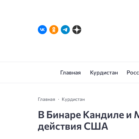
Главная
Курдистан
Рос
Главная
Курдистан
В Бинаре Кандиле и
действия США