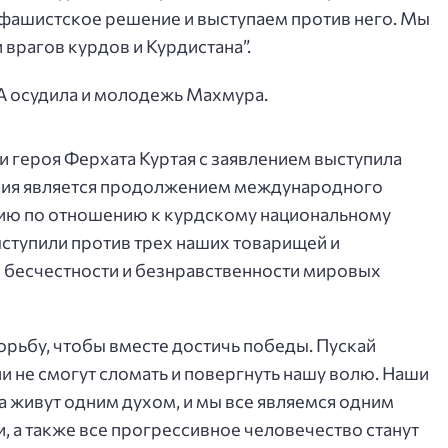
 фашистское решение и выступаем против него. Мы
 врагов курдов и Курдистана”.
А осудила и молодежь Махмура.
 героя Ферхата Куртая с заявлением выступила
рессия является продолжением международного
цию по отношению к курдскому национальному
ыступили против трех наших товарищей и
о бесчестности и безнравственности мировых
орьбу, чтобы вместе достичь победы. Пускай
и не смогут сломать и повергнуть нашу волю. Наши
а живут одним духом, и мы все являемся одним
, а также все прогрессивное человечество станут