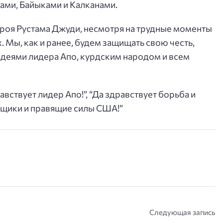
ами, Байыками и Калканами.
героя Рустама Джуди, несмотря на трудные моменты
х. Мы, как и ранее, будем защищать свою честь,
 идеями лидера Апо, курдским народом и всем
вствует лидер Апо!”, “Да здравствует борьба и
рщики и правящие силы США!”
Следующая запись