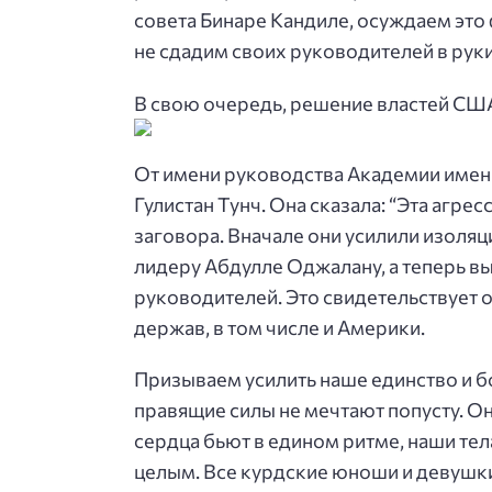
совета Бинаре Кандиле, осуждаем это
не сдадим своих руководителей в руки
В свою очередь, решение властей СШ
От имени руководства Академии имени
Гулистан Тунч. Она сказала: “Эта аг
заговора. Вначале они усилили изоля
лидеру Абдулле Оджалану, а теперь в
руководителей. Это свидетельствует 
держав, в том числе и Америки.
Призываем усилить наше единство и б
правящие силы не мечтают попусту. Он
сердца бьют в едином ритме, наши тел
целым. Все курдские юноши и девушки