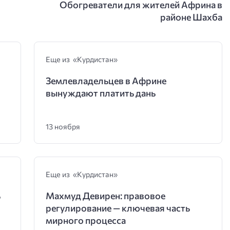
Обогреватели для жителей Африна в
районе Шахба
Еще из «Курдистан»
Землевладельцев в Африне
вынуждают платить дань
13 ноября
Еще из «Курдистан»
ь
Махмуд Девирен: правовое
регулирование — ключевая часть
мирного процесса