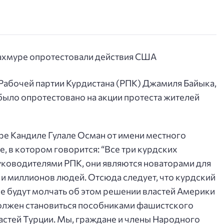
абочей партии Курдистана (РПК) Джамиля Байыка,
было опротестовано на акции протеста жителей
е Кандиле Гулале Осман от имени местного
, в котором говорится: “Все три курдских
уководителями РПК, они являются новаторами для
и миллионов людей. Отсюда следует, что курдский
е будут молчать об этом решении властей Америки
должен становиться пособниками фашистского
стей Турции. Мы, граждане и члены Народного