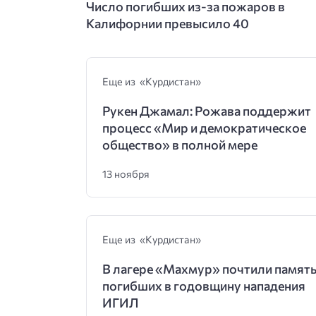
Число погибших из-за пожаров в
Калифорнии превысило 40
Еще из «Курдистан»
Рукен Джамал: Рожава поддержит
процесс «Мир и демократическое
общество» в полной мере
13 ноября
Еще из «Курдистан»
В лагере «Махмур» почтили памят
погибших в годовщину нападения
ИГИЛ