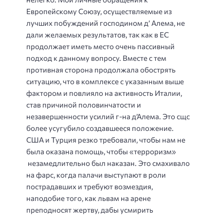
Европейскому Союзу, осуществляемые из
лучших побуждений господином д’ Алема, не
дали желаемых результатов, так как в ЕС
продолжает иметь место очень пассивный
подход к данному вопросу. Вместе с тем
противная сторона продолжала обострять
ситуацию, что в комплексе с указанным выше
фактором и повлияло на активность Италии,
став причиной половинчатости и
незавершенности усилий г­-на д’Алема. Это сщс
более усугубило создавшееся положение.
США и Турция резко требовали, чтобы нам не
была оказана помощь, чтобы «терроризм»
незамедлительно был наказан. Это смахивало
на фарс, когда палачи выступают в роли
пострадавших и требуют возмездия,
наподобие того, как львам на арене
преподносят жертву, дабы усмирить