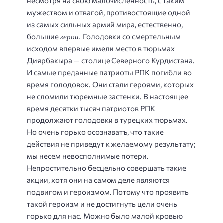
несмотря на свою малочисленность, с таким
мужеством и отвагой, противостоящие одной
из самых сильных армий мира, естественно,
герои.
большие
Голодовки со смертельным
исходом впервые имели место в тюрьмах
Диярбакыра — столице Северного Курдистана.
И самые преданные патриоты РПК погибли во
время голодовок. Они стали героями, которых
не сломили тюремные застенки. В настоящее
время десятки тысяч патриотов РПК
продолжают голодовки в турецких тюрьмах.
Но очень горько осознаватъ, что такие
действия не приведут к желаемому результату;
мы несем невосполнимые потери.
Непростительно бесцельно совершать такие
акции, хотя они на самом деле являются
подвигом и героизмом. Потому что проявить
такой героизм и не достигнуть цели очень
горько для нас. Можно было малой кровью