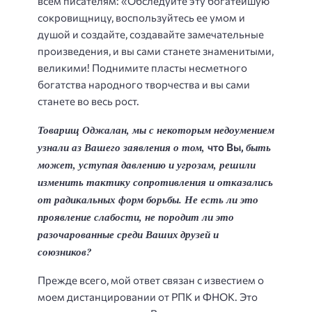
всем писателям: «Обследуйте эту богатейшую
сокровищницу, воспользуйтесь ее умом и
душой и создайте, создавайте замечательные
произведения, и вы сами станете знаменитыми,
великими! Поднимите пласты несметного
богатства народного творчества и вы сами
станете во весь рост.
Товарищ Оджалан, мы с некоторым недоумением
узнали аз Вашего заявления о
том,
быть
что Вы,
может, уступая давлению и угрозам, решили
изменить
тактику сопротивления и отказались
от радикальных форм борьбы. Не есть
ли это
проявление слабости, не породит ли это
разочарованные среди Ваших
друзей и
союзников?
Прежде всего, мой ответ связан с известием о
моем дистанцировании от РПК и ФНОК. Это