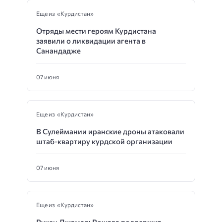
Еще из «Курдистан»
Отряды мести героям Курдистана
заявили о ликвидации агента в
Санандадже
07 июня
Еще из «Курдистан»
В Сулеймании иранские дроны атаковали
штаб-квартиру курдской организации
07 июня
Еще из «Курдистан»
Рукен Джамал: Рожава поддержит