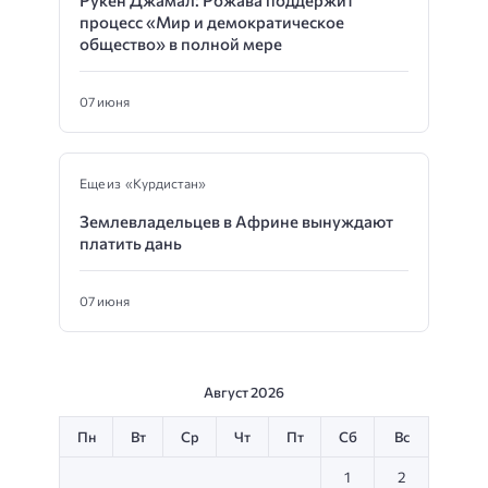
процесс «Мир и демократическое
общество» в полной мере
07 июня
Еще из «Курдистан»
Землевладельцев в Африне вынуждают
платить дань
07 июня
Август 2026
Пн
Вт
Ср
Чт
Пт
Сб
Вс
1
2