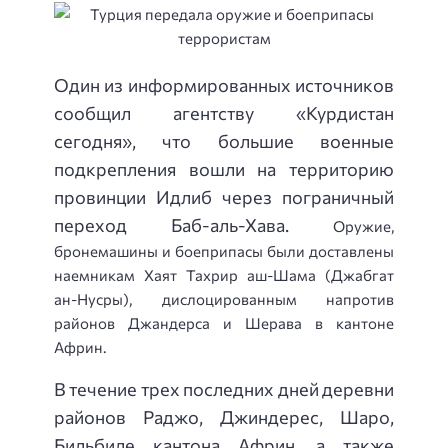
Один из информированных источников
сообщил агентству «Курдистан
сегодня», что большие военные
подкрепления вошли на территорию
провинции Идлиб через пограничный
переход Баб-аль-Хава.
Оружие,
бронемашины и боеприпасы были доставлены
наемникам Хаят Тахрир аш-Шама (Джабгат
ан-Нусры), дислоцированным напротив
районов Джандерса и Шерава в кантоне
Африн.
В течение трех последних дней деревни
районов Раджо, Джиндерес, Шаро,
Бильбиле кантона Африн, а также