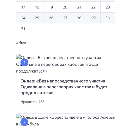
17
18
19
20
21
22
23
24
25
26
27
28
29
30
31
« Июл
Ондер: «Без непосредственного участия
Оджалана в переговорах хаос так и будет
продолжаться»
Нравится: 485