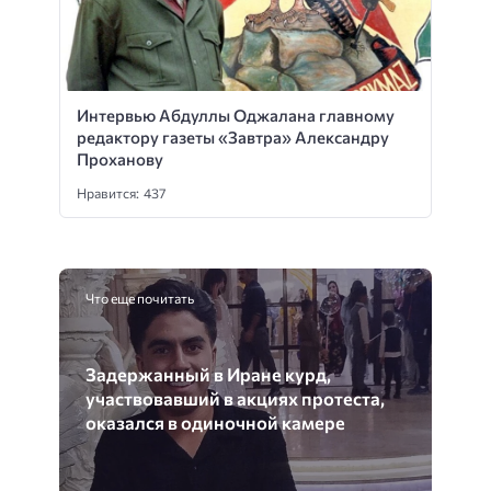
Интервью Абдуллы Оджалана главному
редактору газеты «Завтра» Александру
Проханову
Нравится: 437
Что еще почитать
Задержанный в Иране курд,
участвовавший в акциях протеста,
оказался в одиночной камере