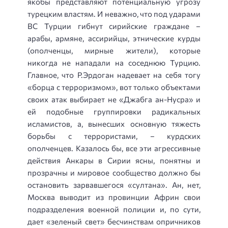
якобы представляют потенциальную угрозу
турецким властям. И неважно, что под ударами
ВС Турции гибнут сирийские граждане –
арабы, армяне, ассирийцы, этнические курды
(ополченцы, мирные жители), которые
никогда не нападали на соседнюю Турцию.
Главное, что Р.Эрдоган надевает на себя тогу
«борца с терроризмом», вот только объектами
своих атак выбирает не «Джабга ан-Нусра» и
ей подобные группировки радикальных
исламистов, а, вынесших основную тяжесть
борьбы с террористами, – курдских
ополченцев. Казалось бы, все эти агрессивные
действия Анкары в Сирии ясны, понятны и
прозрачны и мировое сообщество должно бы
остановить зарвавшегося «султана». Ан, нет,
Москва выводит из провинции Африн свои
подразделения военной полиции и, по сути,
дает «зеленый свет» бесчинствам опричников