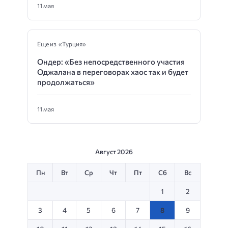
11 мая
Еще из «Турция»
Ондер: «Без непосредственного участия
Оджалана в переговорах хаос так и будет
продолжаться»
11 мая
Август 2026
Пн
Вт
Ср
Чт
Пт
Сб
Вс
1
2
3
4
5
6
7
8
9