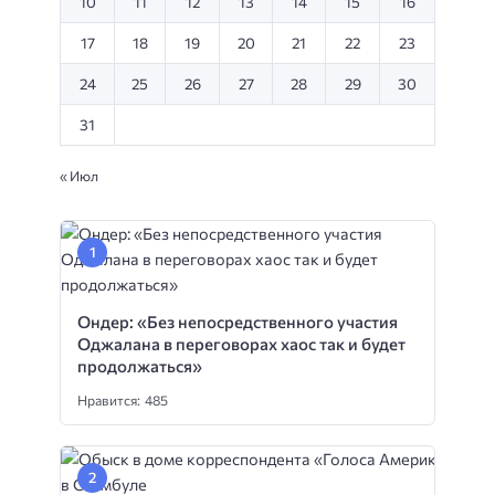
10
11
12
13
14
15
16
17
18
19
20
21
22
23
24
25
26
27
28
29
30
31
« Июл
Ондер: «Без непосредственного участия
Оджалана в переговорах хаос так и будет
продолжаться»
Нравится: 485