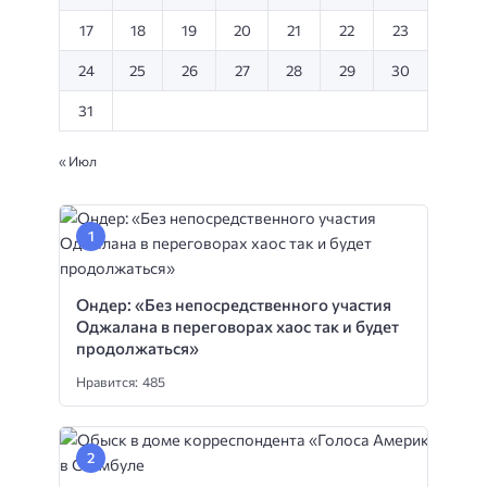
17
18
19
20
21
22
23
24
25
26
27
28
29
30
31
« Июл
Ондер: «Без непосредственного участия
Оджалана в переговорах хаос так и будет
продолжаться»
Нравится: 485