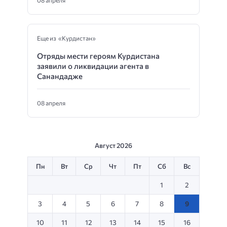
Еще из «Курдистан»
Отряды мести героям Курдистана
заявили о ликвидации агента в
Санандадже
08 апреля
Август 2026
Пн
Вт
Ср
Чт
Пт
Сб
Вс
1
2
3
4
5
6
7
8
9
10
11
12
13
14
15
16