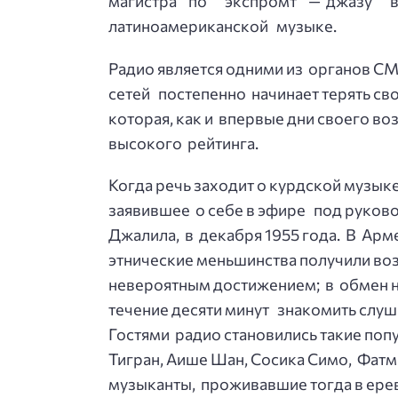
магистра по экспромт — джазу в 
латиноамериканской музыке.
Радио является одними из органов СМ
сетей постепенно начинает терять св
которая, как и впервые дни своего в
высокого рейтинга.
Когда речь заходит о курдской музык
заявившее о себе в эфире под руко
Джалила, в декабря 1955 года. В Арме
этнические меньшинства получили воз
невероятным достижением; в обмен н
течение десяти минут знакомить слуш
Гостями радио становились такие поп
Тигран, Аише Шан, Сосика Симо, Фатма
музыканты, проживавшие тогда в ере