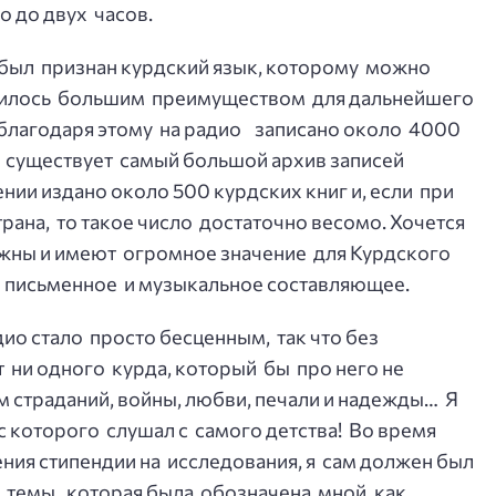
 до двух часов.
был признан курдский язык, которому можно
явилось большим преимуществом для дальнейшего
 благодаря этому на радио записано около 4000
е, существует самый большой архив записей
нии издано около 500 курдских книг и, если при
трана, то такое число достаточно весомо. Хочется
важны и имеют огромное значение для Курдского
о письменное и музыкальное составляющее.
ио стало просто бесценным, так что без
т ни одного курда, который бы про него не
 страданий, войны, любви, печали и надежды… Я
ос которого слушал с самого детства! Во время
ния стипендии на исследования, я сам должен был
 темы, которая была обозначена мной, как