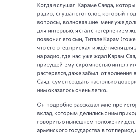
Когда я слушал Караме Саяда, которы
радио, слушал его голос, который под
вопросы, волновавшие меня уже долг
для интервью, я стал с нетерпением ж
позвонил его сын, Титале Карам (тож
что его отец приехал и ждёт меня для
на радио, где нас уже ждал Карам Са
присущей ему скромностью интеллиген
растерялся, даже забыл от волнения 
Саяд сумел создать настолько довер
ним оказалось очень легко.
Он подробно рассказал мне про исто
вклад, которым делились с ним прихо
говорить о нынешнем положении дел.
армянского государства в тот период