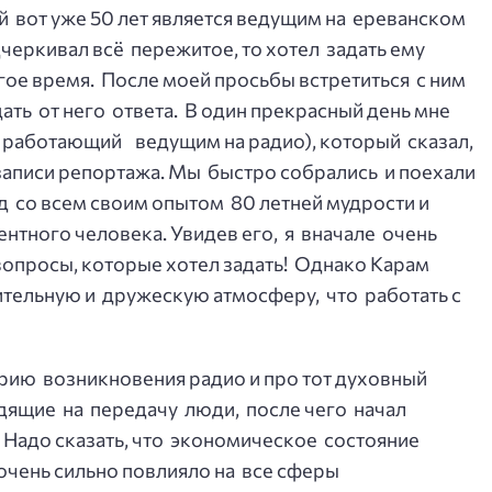
й вот уже 50 лет является ведущим на ереванском
черкивал всё пережитое, то хотел задать ему
ое время. После моей просьбы встретиться с ним
дать от него ответа. В один прекрасный день мне
е работающий ведущим на радио), который сказал,
 записи репортажа. Мы быстро собрались и поехали
яд со всем своим опытом 80 летней мудрости и
тного человека. Увидев его, я вначале очень
вопросы, которые хотел задать! Однако Карам
ительную и дружескую атмосферу, что работать с
рию возникновения радио и про тот духовный
дящие на передачу люди, после чего начал
 Надо сказать, что экономическое состояние
 очень сильно повлияло на все сферы