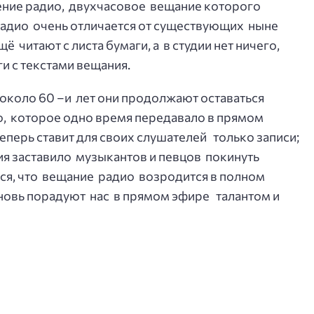
жение радио, двухчасовое вещание которого
радио очень отличается от существующих ныне
ё читают с листа бумаги, а в студии нет ничего,
ги с текстами вещания.
 около 60 –и лет они продолжают оставаться
, которое одно время передавало в прямом
еперь ставит для своих слушателей только записи;
 заставило музыкантов и певцов покинуть
ься, что вещание радио возродится в полном
новь порадуют нас в прямом эфире талантом и