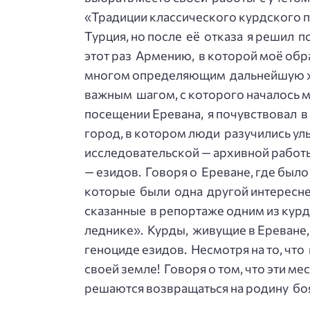
«Традиции классического курдского 
Турция, но после её отказа я решил п
этот раз Армению, в которой моё обр
многом определяющим дальнейшую жи
важным шагом, с которого началось м
посещении Еревана, я почувствовал в 
город, в котором люди разучились ул
исследовательской — архивной работы
— езидов. Говоря о Ереване, где было
которые были одна другой интереснее
сказанные в репортаже одним из курд
леднике». Курды, живущие в Ереване,
геноциде езидов. Несмотря на то, чт
своей земле! Говоря о том, что эти мес
решаются возвращаться на родину бояс