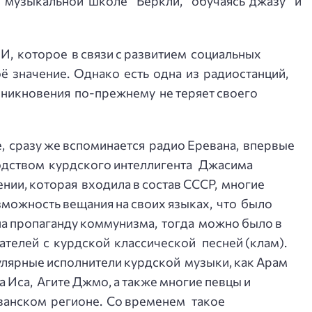
музыкальной школе Беркли, обучаясь джазу и
И, которое в связи с развитием социальных
оё значение. Однако есть одна из радиостанций,
озникновения по-прежнему не теряет своего
е, сразу же вспоминается радио Еревана, впервые
водством курдского интеллигента Джасима
нии, которая входила в состав СССР, многие
можность вещания на своих языках, что было
а пропаганду коммунизма, тогда можно было в
ателей с курдской классической песней (клам).
улярные исполнители курдской музыки, как Арам
 Иса, Агите Джмо, а также многие певцы и
ванском регионе. Со временем такое