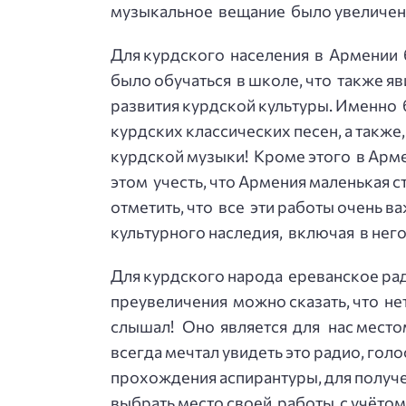
музыкальное вещание было увеличено
Для курдского населения в Армении 
было обучаться в школе, что также 
развития курдской культуры. Именно
курдских классических песен, а такж
курдской музыки! Кроме этого в Арме
этом учесть, что Армения маленькая с
отметить, что все эти работы очень 
культурного наследия, включая в нег
Для курдского народа ереванское рад
преувеличения можно сказать, что не
слышал! Оно является для нас местом
всегда мечтал увидеть это радио, гол
прохождения аспирантуры, для получе
выбрать место своей работы с учётом