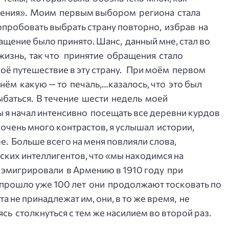
пения». Моим первым выбором региона стала
опробовать выбрать страну повторно, избрав на
ащение было принято. Шанс, данный мне, стал во
знь, так что принятие обращения стало
оё путешествие в эту страну. При моём первом
нём какую — то печаль,…казалось, что это был
ыбаться. В течение шести недель моей
 я начал интенсивно посещать все деревни курдов
 очень много контрастов, я услышал истории,
. Больше всего на меня повлияли слова,
ских интеллигентов, что «мы находимся на
 эмигрировали в Армению в 1910 году при
о прошло уже 100 лет они продолжают тосковать по
та не принадлежат им, они, в то же время, не
ь столкнуться с тем же насилием во второй раз.