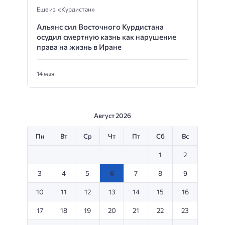
Еще из «Курдистан»
Альянс сил Восточного Курдистана
осудил смертную казнь как нарушение
права на жизнь в Иране
14 мая
Август 2026
Пн
Вт
Ср
Чт
Пт
Сб
Вс
1
2
3
4
5
6
7
8
9
10
11
12
13
14
15
16
17
18
19
20
21
22
23