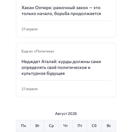
Хакан Озтюрк: рамочный закон — это
только начало, борьба продолжается
27 апреля
Еще из «Политика»
Недждет Аталай: курды должны сами
определять своё политическое и
культурное будущее
27 апреля
Август 2026
Пн
Вт
Ср
Чт
Пт
Сб
Вс