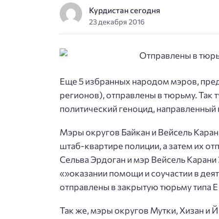
Курдистан сегодня
23 декабря 2016
Еще 5 избранных народом мэров, пре
регионов), отправлены в тюрьму.
Так 
политический геноцид, направленный 
Мэры округов Байкан и Вейсель Каран
штаб-квартире полиции, а затем их от
Сельва Эрдоган и мэр Вейсель Карани
«»оказании помощи и соучастии в дея
отправлены в закрытую тюрьму типа E 
Так же, мэры округов Мутки, Хизан и 