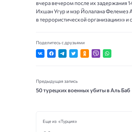
вчера вечером после их задержания 1
Ихшан Угур и мэр Йолалана Фелемез 
в террористической организации»» и 
Поделитесь с друзьями
Предыдущая запись
50 турецких военных убиты в Аль Баб
Еще из «Турция»