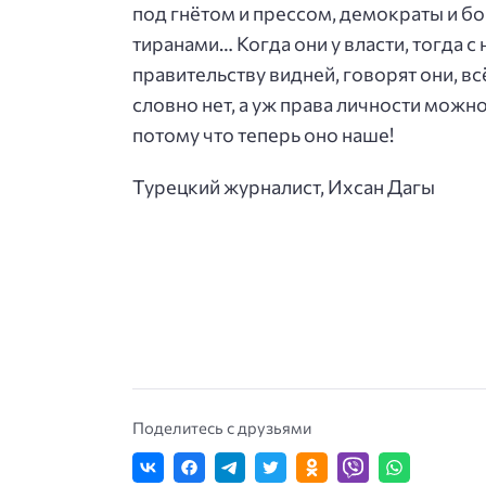
под гнётом и прессом, демократы и бор
тиранами… Когда они у власти, тогда с 
правительству видней, говорят они, вс
словно нет, а уж права личности можно
потому что теперь оно наше!
Турецкий журналист, Ихсан Дагы
Поделитесь с друзьями