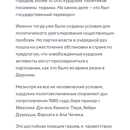
городов, более 10 000 курдских политиков
посажены тюрьмы. На самом деле — это был
государственный переворот.
Именно тогда уже были созданы условия для
политического урегулирования существующих
проблем. Но партия власти в очередной раз
пошла на ужесточение обстановки в стране по
предлогом, что освобожденные курдские
активисты могут присоединиться к
партизанам, как это было во время резни в
Дерсиме.
Несмотря на все не человеческие условия,
курдские политзаключенные сохраняют дух
сопротивления 1980 года, беря пример с
Мазлума Догана, Кемала Пира, Хейри
Дурмуша, Фархата и Али Чичека.
Это достойная позиция героев, я приветствую