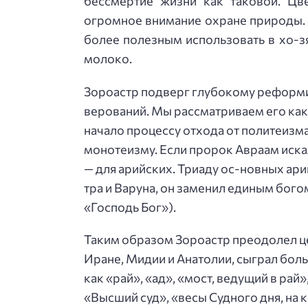
бессмертие жизни как таковой. Цв
огромное внимание охране природы. 
более полезным использовать в хо-зя
молоко.
Зороастр подверг глубокому реформ
верований. Мы рассматриваем его как 
начало процессу отхода от политеизма
монотеизму. Если пророк Авраам искал
— для арийских. Триаду ос-новных ар
тра и Варуна, он заменил единым бог
«Господь Бог»).
Таким образом Зороастр преодолел це
Иране, Мидии и Анатолии, сыграл боль
как «рай», «ад», «мост, ведущий в рай
«Высший суд», «весы Судного дня, на