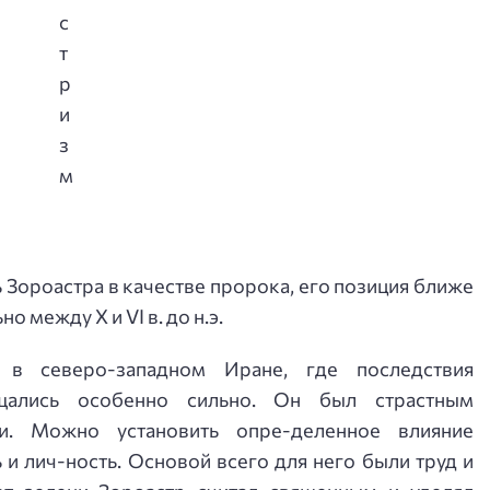
 Зороастра в качестве пророка, его позиция ближе
 между X и VI в. до н.э.
я в северо-западном Иране, где последствия
щались особенно сильно. Он был страстным
и. Можно установить опре-деленное влияние
 и лич-ность. Основой всего для него были труд и