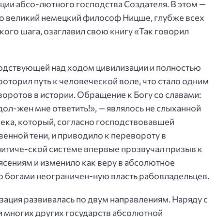
ии абсо-лютного господства Создателя. В этом —
то великий немецкий философ Ницше, глубже всех
ого шага, озаглавил свою книгу «Так говорил
подствующей над ходом цивилизации и полностью
оторил путь к человеческой воле, что стало одним
оротов в истории. Обращение к Богу со славами:
 дол-жен мне ответить!», — являлось не слыханной
ека, который, согласно господствовавшей
енной тени, и приводило к перевороту в
литиче-ской системе впервые прозвучал призыв к
ясениям и изменило как веру в абсолютное
ую богами неограничен-ную власть рабовладельцев.
зация развивалась по двум направлениям. Наряду с
 и многих других государств абсолютной