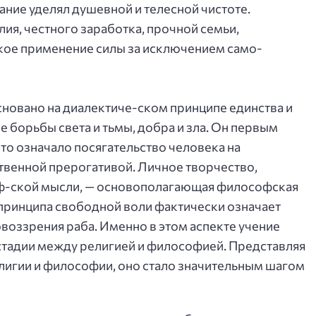
ание уделял душевной и телесной чистоте.
ия, честного заработка, прочной семьи,
якое применение силы за исключением само-
овано на диалектиче-ском принципе единства и
борьбы света и тьмы, добра и зла. Он первым
то означало посягательство человека на
твенной прерогативой. Личное творчество,
ф-ской мысли, — основополагающая философская
 принципа свободной воли фактически означает
оззрения раба. Именно в этом аспекте учение
стадии между религией и философией. Представляя
лигии и философии, оно стало значительным шагом