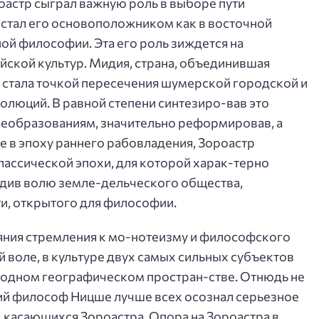
астр сыграл важную роль в выборе пути
 стал его основоположником как в восточной
дной философии. Эта его роль зиждется на
ской культур. Мидия, страна, объединившая
 стала точкой пересечения шумерской городской и
люций. В равной степени синтезиро-вав это
реобразованиям, значительно реформировав, а
е в эпоху раннего рабовладения, Зороастр
ассической эпохи, для которой харак-терно
бодив волю земле-дельческого общества,
и, открытого для философии.
яния стремления к мо-нотеизму и философского
 воле, в культуре двух самых сильных субъектов
родном географическом простран-стве. Отнюдь не
кий философ Ницше лучше всех осознал серьезное
, касающихся Зороастра. Опора на Зороастра в