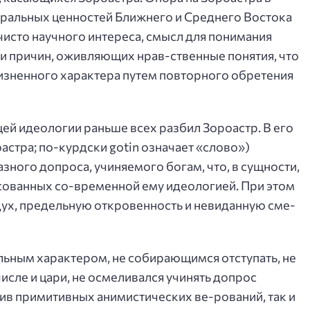
оральных ценностей Ближнего и Среднего Востока
исто научного интереса, смысл для понимания
и причин, оживляющих нрав-ственные понятия, что
изненного характера путем повторного обретения
й идеологии раньше всех разбил Зороастр. В его
астра; по-курдски gotin означает «слово»)
зного допроса, учиняемого богам, что, в сущности,
сованных со-временной ему идеологией. При этом
ух, предельную откровенность и невиданную сме-
льным характером, не собирающимся отступать, не
 числе и цари, не осмеливался учинять допрос
тив примитивных анимистических ве-рований, так и