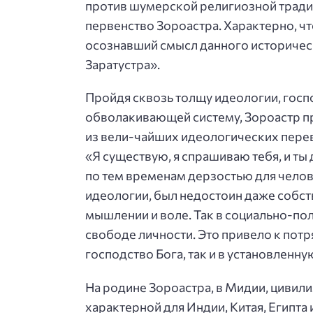
против шумерской религиозной традиц
первенство Зороастра. Характерно, ч
осознавший смысл данного историческ
Заратустра».
Пройдя сквозь толщу идеологии, гос
обволакивающей систему, Зороастр пр
из вели-чайших идеологических перев
«Я существую, я спрашиваю тебя, и ты
по тем временам дерзостью для челов
идеологии, был недостоин даже собств
мышлении и воле. Так в социально-по
свободе личности. Это привело к потр
господство Бога, так и в установленн
На родине Зороастра, в Мидии, цивили
характерной для Индии, Китая, Египта