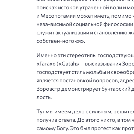
поисках истоков утраченной воли и м
и Месопотамии может иметь, помимо ч
неза-висимой социальной философии 
служит актуализации и становлению ж
собствен-ного «я».
Именно эти стереотипы господствующе
«Гатах» («Gatah» — высказывания Зоро
господствует стиль мольбы и своеобра
является постановкой вопросов, адре
Зороастр демонстрирует бунтарский д
лость.
Тут мы имеем дело с сильным, решите
получив ответа. До этого никто, в том
самому Богу. Это был протест как про