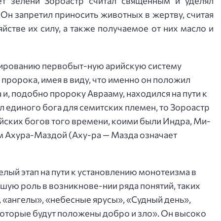
ет зелени Зороастр считал священным и уделял
Он запретил приносить животных в жертву, считая
йстве их силу, а также получаемое от них масло и
ированию первобыт-ную арийскую систему
пророка, имея в виду, что именно он положил
 и, подобно пророку Аврааму, находился на пути к
 единого бога для семитских племен, то Зороастр
ийских богов того времени, коими были Индра, Ми-
ом Ахура-Маздой (Аху-ра — Мазда означает
лый этап на пути к установлению монотеизма в
шую роль в возникнове-нии ряда понятий, таких
», «ангелы», «небесные ярусы», «Судный день»,
 которые будут положены добро и зло». Он высоко