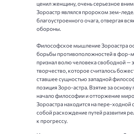
ценил женщину, очень серьезное вним
Зороастр являлся пророком зем-ледел
благоустроенного очага, отвергая вс
обороны.
Философское мышление Зороастра осн
борьбы противоположностей в фор-ме 
признал волю человека свободной — э
творчество, которое считалось божес
ставшее сущностью западной филосо
позиция Зоро-астра. Взятие за основу
начало философии и отторжение миров
Зороастра находится на пере-ходной 
собой расхождение путей развития ре
к прогрессу.