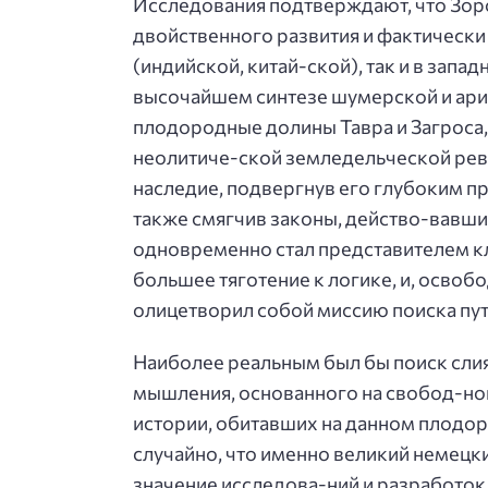
Исследования подтверждают, что Зоро
двойственного развития и фактически
(индийской, китай-ской), так и в запа
высочайшем синтезе шумерской и арий
плодородные долины Тавра и Загроса,
неолитиче-ской земледельческой рево
наследие, подвергнув его глубоким п
также смягчив законы, действо-вавши
одновременно стал представителем кл
большее тяготение к логике, и, осво
олицетворил собой миссию поиска пут
Наиболее реальным был бы поиск сли
мышления, основанного на свобод-ной
истории, обитавших на данном плодо
случайно, что именно великий немец
значение исследова-ний и разработок