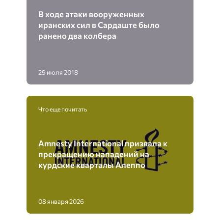
В ходе атаки вооруженных
иранских сил в Сардаште было
ранено два колбера
29 июля 2018
Что еще почитать
Amnesty International призвала к
прекращению нападений на
курдские кварталы Алеппо
08 января 2026