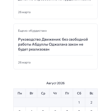
26 марта
Еще из «Курдистан»
Руководство Движения: без свободной
работы Абдуллы Оджалана закон не
будет реализован
26 марта
Август 2026
Пн
Вт
Ср
Чт
Пт
Сб
Вс
1
2