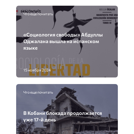
Что еще почитать
«Социология свободы» Абдуллы
Оджалана вышла на испанском
языке
15 ноября 2024
Что еще почитать
В Кобани блокада продолжается
уже 17-й день