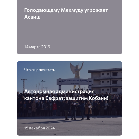
Голодающему Мехмуду угрожает
Асаиш
14 марта 2019
Что еще почитать
Автономная администрация
кантона Евфрат: защитим Кобани!
15 декабря 2024