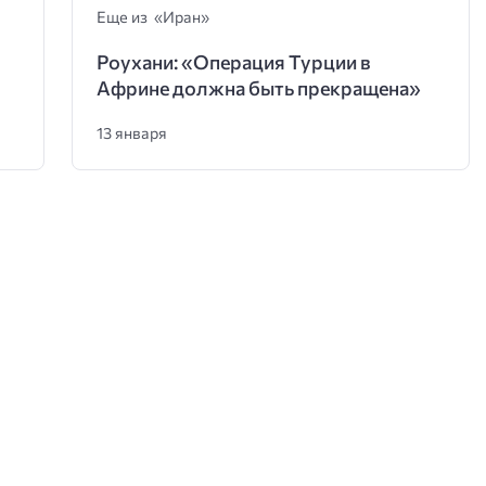
Еще из «Иран»
Роухани: «Операция Турции в
Африне должна быть прекращена»
13 января