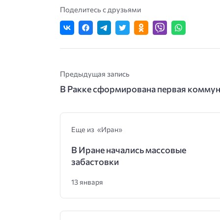
Поделитесь с друзьями
Предыдущая запись
В Ракке сформирована первая комму
Еще из «Иран»
В Иране начались массовые
забастовки
13 января