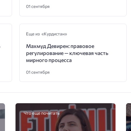
01 сентября
Еще из «Курдистан»
ь
Махмуд Девирен: правовое
регулирование — ключевая часть
мирного процесса
01 сентября
Что еще почитать