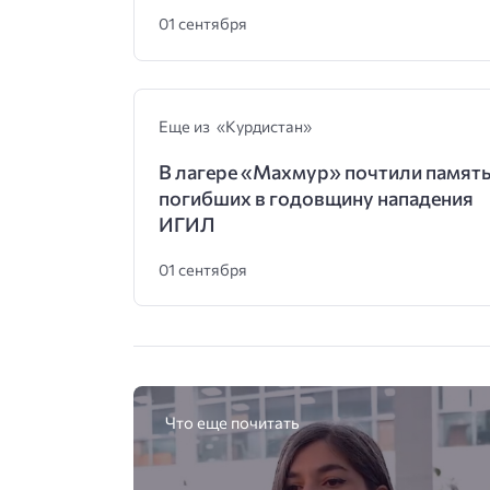
01 сентября
Еще из «Курдистан»
В лагере «Махмур» почтили памят
погибших в годовщину нападения
ИГИЛ
01 сентября
Что еще почитать