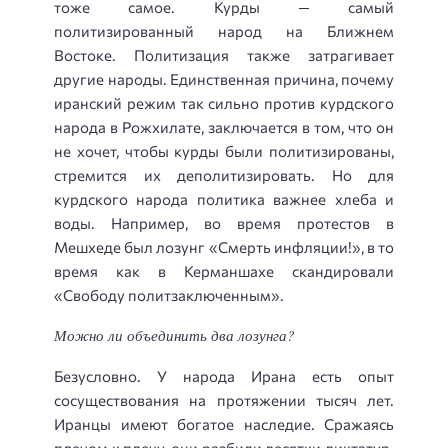
тоже самое. Курды — самый
политизированный народ на Ближнем
Востоке. Политизация также затрагивает
другие народы. Единственная причина, почему
иранский режим так сильно против курдского
народа в Рожхилате, заключается в том, что он
не хочет, чтобы курды были политизированы,
стремится их деполитизировать. Но для
курдского народа политика важнее хлеба и
воды. Например, во время протестов в
Мешхеде был лозунг «Смерть инфляции!», в то
время как в Керманшахе скандировали
«Свободу политзаключенным».
Можно ли объединить два лозунга?
Безусловно. У народа Ирана есть опыт
сосуществования на протяжении тысяч лет.
Иранцы имеют богатое наследие. Сражаясь
плечом к плечу, они разбили десятки диктатур.