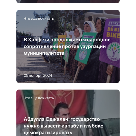
Что еще почитать
В Халфети продолжается народное
сопротивление против узурпации
муниципалитета
05 ноября 2024
Что еще почитать
Абдулла Оджалан: государство
нужно вывести из табу и глубоко
демократизировать