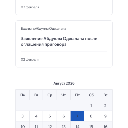
02 февраля
Еще из «Абдулла Оджалан»
Заявление Абдуллы Оджалана после
оглашения приговора
02 февраля
Август 2026
Пн
Вт
Ср
Чт
Пт
Сб
Вс
1
2
3
4
5
6
7
8
9
10
11
12
13
14
15
16