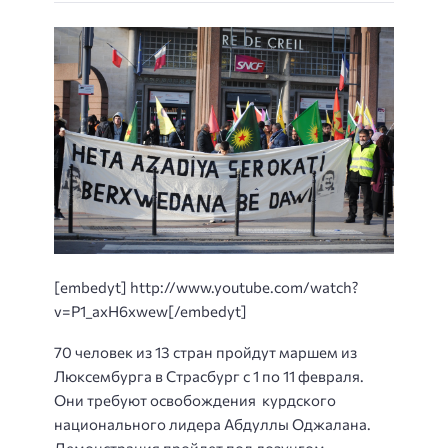
[embedyt] http://www.youtube.com/watch?
v=P1_axH6xwew[/embedyt]
70 человек из 13 стран пройдут маршем из
Люксембурга в Страсбург с 1 по 11 февраля.
Они требуют освобождения курдского
национального лидера Абдуллы Оджалана.
Демонстрация пройдет под лозунгом