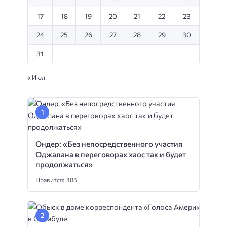
17
18
19
20
21
22
23
24
25
26
27
28
29
30
31
« Июл
Ондер: «Без непосредственного участия
Оджалана в переговорах хаос так и будет
продолжаться»
Нравится: 485