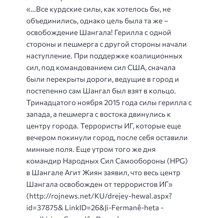
«…Все курдские силы, как хотелось бы, не
объединились, однако цель была та же –
освобождение Шангала! Герилла с одной
стороны и пешмерга с другой стороны начали
наступление. При поддержке коалиционных
сил, под командованием сил США, сначала
были перекрыты дороги, ведущие в город и
постепенно сам Шангал был взят в кольцо.
Тринадцатого ноября 2015 года силы герилла с
запада, а пешмерга с востока двинулись к
центру города. Террористы ИГ, которые еще
вечером покинули город, после себя оставили
минные поля. Еще утром того же дня
командир Народных Сил Самообороны (HPG)
в Шангале Агит Жиян заявил, что весь центр
Шангала освобожден от террористов ИГ»
(http://rojnews.net/KU/drejey-hewal.aspx?
id=37875& LinkID=26&Ji-Fermanê-heta -