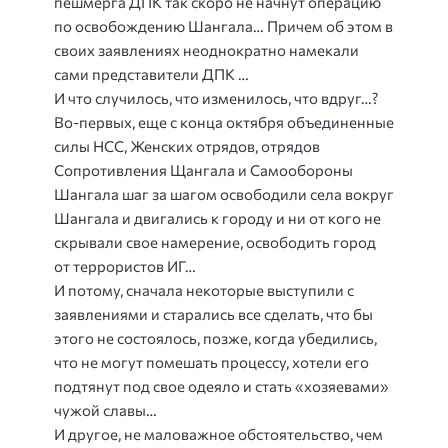
пешмерга ДПК так скоро не начнут операцию
по освобождению Шангала… Причем об этом в
своих заявлениях неоднократно намекали
сами представители ДПК …
И что случилось, что изменилось, что вдруг…?
Во-первых, еще с конца октября объединенные
силы НСС, Женских отрядов, отрядов
Сопротивления Щангала и Самообороны
Шангала шаг за шагом освободили села вокруг
Шангала и двигались к городу и ни от кого не
скрывали свое намерение, освободить город
от террористов ИГ…
И потому, сначала некоторые выступили с
заявлениями и старались все сделать, что бы
этого не состоялось, позже, когда убедились,
что не могут помешать процессу, хотели его
подтянут под свое одеяло и стать «хозяевами»
чужой славы…
И другое, не маловажное обстоятельство, чем