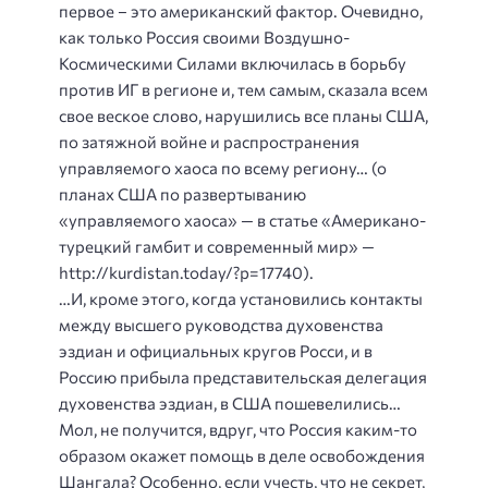
первое – это американский фактор. Очевидно,
как только Россия своими Воздушно-
Космическими Силами включилась в борьбу
против ИГ в регионе и, тем самым, сказала всем
свое веское слово, нарушились все планы США,
по затяжной войне и распространения
управляемого хаоса по всему региону… (о
планах США по развертыванию
«управляемого хаоса» — в статье «Американо-
турецкий гамбит и современный мир» —
http://kurdistan.today/?p=17740).
…И, кроме этого, когда установились контакты
между высшего руководства духовенства
эздиан и официальных кругов Росси, и в
Россию прибыла представительская делегация
духовенства эздиан, в США пошевелились…
Мол, не получится, вдруг, что Россия каким-то
образом окажет помощь в деле освобождения
Шангала? Особенно, если учесть, что не секрет,