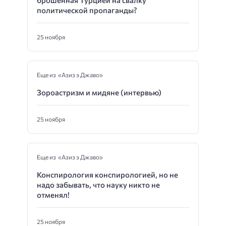
брошенная Турцией на свалку
политической пропаганды?
25 ноября
Еще из «Азиз э Джаво»
Зороастризм и мидяне (интервью)
25 ноября
Еще из «Азиз э Джаво»
Конспирология конспирологией, но не
надо забывать, что науку никто не
отменял!
25 ноября