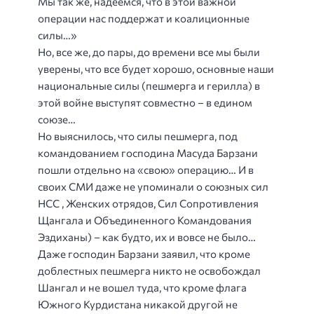
Мы так же, надеемся, что в этой важной
операции нас поддержат и коалиционные
силы…»
Но, все же, до пары, до времени все мы были
уверены, что все будет хорошо, основные наши
национальные силы (пешмерга и герилла) в
этой войне выступят совместно – в едином
союзе…
Но выяснилось, что силы пешмерга, под
командованием господина Масуда Барзани
пошли отдельно на «свою» операцию… И в
своих СМИ даже не упоминали о союзных сил
НСС , Женских отрядов, Сил Сопротивления
Щангала и Объединенного Командования
Эздиханы) – как будто, их и вовсе не было…
Даже господин Барзани заявил, что кроме
доблестных пешмерга никто не освобождал
Шангал и не вошел туда, что кроме флага
Южного Курдистана никакой другой не