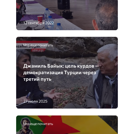
Что еще почитать
Джамиль Байык: цель курдов —
демократизация Турции через
третий путь
27 июля 2025
Что еще почитать
НСС: нейтрализация оккупанта и
уничтожение камеры мобильной
связи