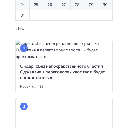
24
25
26
27
28
29
30
31
« Июл
Ондер: «Без непосредственного участия
Оджалана в переговорах хаос так и будет
продолжаться»
Нравится: 485
Обыск в доме корреспондента «Голоса
Америки» в Стамбуле