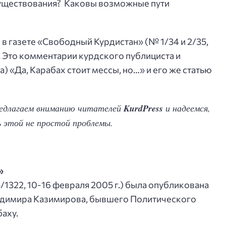
 существования? Каковы возможные пути
 в газете «Свободный Курдистан» (№ 1/34 и 2/35,
. Это комментарии курдского публициста и
 «Да, Карабах стоит мессы, но…» и его же статью
редлагаем вниманию читателей
KurdPress
и надеемся,
 этой не простой проблемы.
»
1322, 10-16 февраля 2005 г.) была опубликована
лвдимира Казимирова, бывшего Политического
аху.