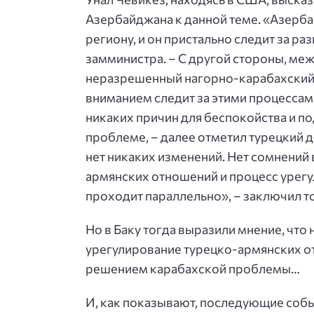
Азербайджана к данной теме. «Азерб
региону, и он пристально следит за р
замминистра. – С другой стороны, м
неразрешенный нагорно-карабахский 
вниманием следит за этими процессами
никаких причин для беспокойства и п
проблеме, – далее отметил турецкий д
нет никаких изменений. Нет сомнений 
армянских отношений и процесс урег
проходит параллельно», – заключил т
Но в Баку тогда выразили мнение, что
урегулирование турецко-армянских о
решением карабахской проблемы…
И, как показывают, последующие соб