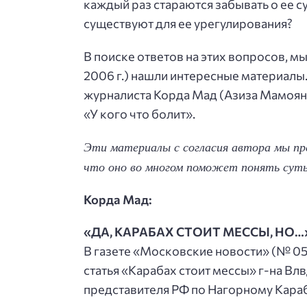
каждый раз стараются забывать о ее
существуют для ее урегулирования?
В поиске ответов на этих вопросов, мы
2006 г.) нашли интересные материалы
журналиста Корда Мад (Азиза Мамояна)
«У кого что болит».
Эти материалы с согласия автора мы п
что оно во многом поможет понять суть
Корда Мад:
«ДА, КАРАБАХ СТОИТ МЕССЫ, НО…
В газете «Московские новости» (№ 05/
статья «Карабах стоит мессы» г-на В
представителя РФ по Нагорному Караб