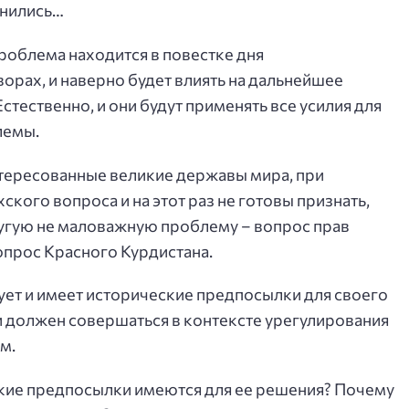
енились…
 проблема находится в повестке дня
орах, и наверно будет влиять на дальнейшее
стественно, и они будут применять все усилия для
лемы.
интересованные великие державы мира, при
кого вопроса и на этот раз не готовы признать,
другую не маловажную проблему – вопрос прав
опрос Красного Курдистана.
ует и имеет исторические предпосылки для своего
и должен совершаться в контексте урегулирования
м.
ские предпосылки имеются для ее решения? Почему