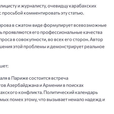
лицисту и журналисту, очевидцу карабахских
с просьбой комментировать эту статью.
мирова в сжатом виде формулирует всевозможные
ь проявляются его профессиональные качества
роса в совокупности, во всех его сторон. Автор
ешения этой проблемы и демонстрирует реальное
шет:
ля в Париже состоится встреча
нтов Азербайджана и Армении в поисках
ахского конфликта. Политический календарь
ямых помех этому, что вызывает немало надежд и