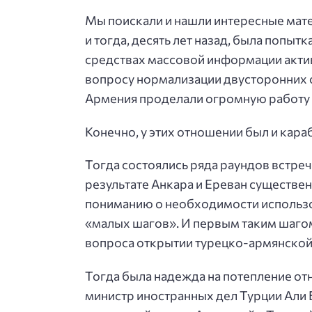
Мы поискали и нашли интересные матер
и тогда, десять лет назад, была попытк
средствах массовой информации акти
вопросу нормализации двусторонних о
Армения проделали огромную работу
Конечно, у этих отношении был и кара
Тогда состоялись ряда раундов встреч
результате Анкара и Ереван существен
пониманию о необходимости использо
«малых шагов». И первым таким шаго
вопроса открытии турецко-армянской
Тогда была надежда на потепление от
министр иностранных дел Турции Али 