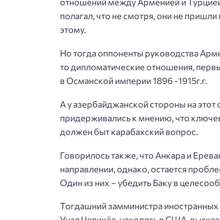
отношений между Арменией и Турцией
полагал, что не смотря, они не пришли
этому.
Но тогда оппоненты руководства Армен
то дипломатические отношения, перв
в Османской империи 1896 -1915г.г.
А у азербайджанской стороны на этот
придерживались к мнению, что ключ
должен быт карабахский вопрос.
Говорилось также, что Анкара и Ерева
направлении, однако, остается пробл
Один из них – убедить Баку в целесоо
Тогдашний замминистра иностранных 
Унал Чевикёз, находясь в США, выска