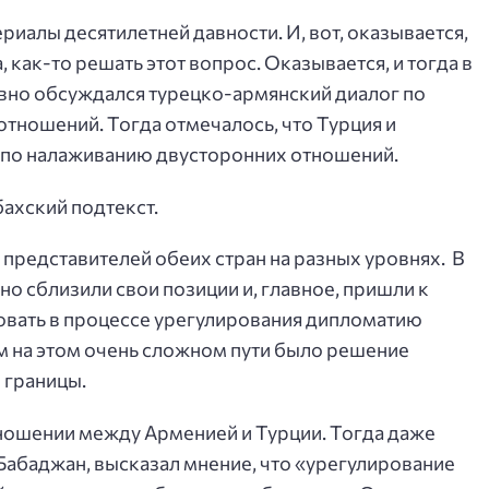
иалы десятилетней давности. И, вот, оказывается,
а, как-то решать этот вопрос. Оказывается, и тогда в
вно обсуждался турецко-армянский диалог по
тношений. Тогда отмечалось, что Турция и
 по налаживанию двусторонних отношений.
бахский подтекст.
 представителей обеих стран на разных уровнях. В
но сблизили свои позиции и, главное, пришли к
вать в процессе урегулирования дипломатию
м на этом очень сложном пути было решение
 границы.
ношении между Арменией и Турции. Тогда даже
Бабаджан, высказал мнение, что «урегулирование