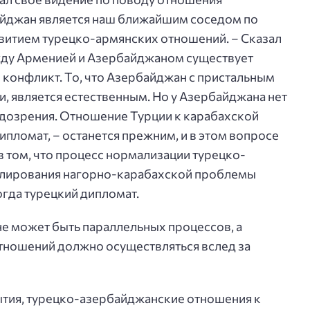
айджан является наш ближайшим соседом по
азвитием турецко-армянских отношений. – Сказал
ежду Арменией и Азербайджаном существует
конфликт. То, что Азербайджан с пристальным
, является естественным. Но у Азербайджана нет
одозрения. Отношение Турции к карабахской
ипломат, – останется прежним, и в этом вопросе
в том, что процесс нормализации турецко-
улирования нагорно-карабахской проблемы
огда турецкий дипломат.
 не может быть параллельных процессов, а
тношений должно осуществляться вслед за
ытия, турецко-азербайджанские отношения к