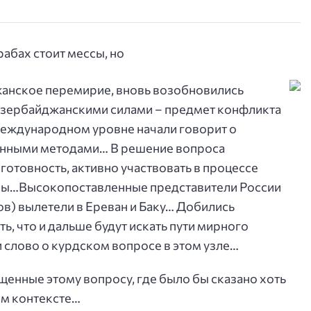
анское перемирие, вновь возобновились
азербайджанскими силами – предмет конфликта
международном уровне начали говорит о
енными методами… В решение вопроса
готовность, активно участвовать в процессе
мы…Высокопоставленные представители России
в) вылетели в Ереван и Баку… Добились
ь, что и дальше будут искать пути мирного
и слово о курдском вопросе в этом узле…
щенные этому вопросу, где было бы сказано хоть
том контексте…