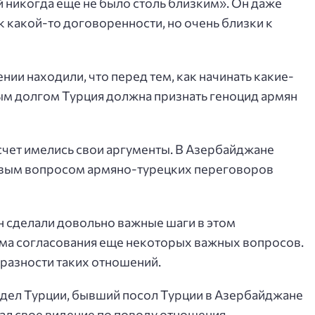
 никогда еще не было столь близким». Он даже
 к какой-то договоренности, но очень близки к
ии находили, что перед тем, как начинать какие-
ым долгом Турция должна признать геноцид армян
 счет имелись свои аргументы. В Азербайджане
евым вопросом армяно-турецких переговоров
н сделали довольно важные шаги в этом
ема согласования еще некоторых важных вопросов.
бразности таких отношений.
дел Турции, бывший посол Турции в Азербайджане
зал свое видение по поводу отношения