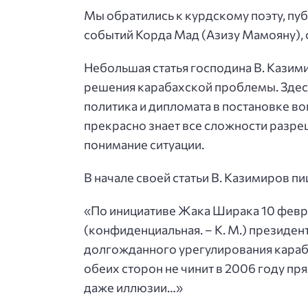
Мы обратились к курдскому поэту, пуб
событий Корда Мад (Азизу Мамояну), 
Небольшая статья господина В. Кази
решения карабахской проблемы. Здес
политика и дипломата в постановке воп
прекрасно знает все сложности разр
понимание ситуации.
В начале своей статьи В. Казимиров пи
«По инициативе Жака Ширака 10 февра
(конфиденциальная. – К. М.) президе
долгожданного урегулирования караб
обеих сторон не чинит в 2006 году пр
даже иллюзии…»