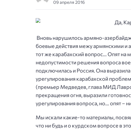
09 апреля 2016
Вновь нарушилось армяно-азербайдж
боевые действия межу армянскими и 
тот же карабахский вопрос… Опят на 
недопустимости решения вопроса во
подключилась и Россия. Она выразила 
урегулирования карабахской пробле
(премьер Медведев, глава МИД Лавро
прекращения огня, выразили готовност
урегулирования вопроса, но… опят – н
Мы искали какие-то материалы, посвя
что ни будь и о курдском вопросе в э