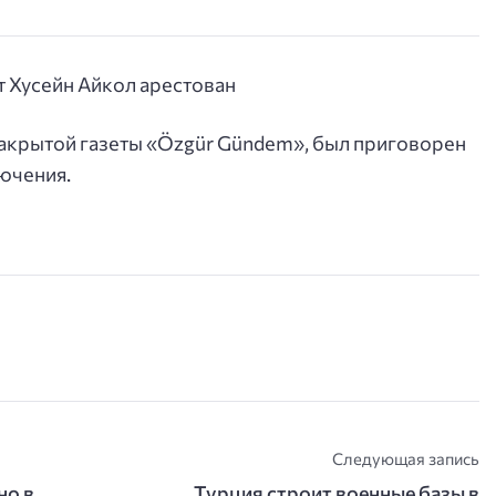
закрытой газеты «Özgür Gündem», был приговорен
лючения.
Следующая запись
но в
Турция строит военные базы в