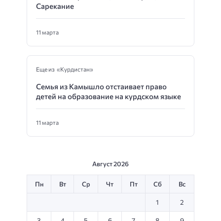
Сарекание
11 марта
Еще из «Курдистан»
Семья из Камышло отстаивает право
детей на образование на курдском языке
11 марта
Август 2026
Пн
Вт
Ср
Чт
Пт
Сб
Вс
1
2
3
4
5
6
7
8
9