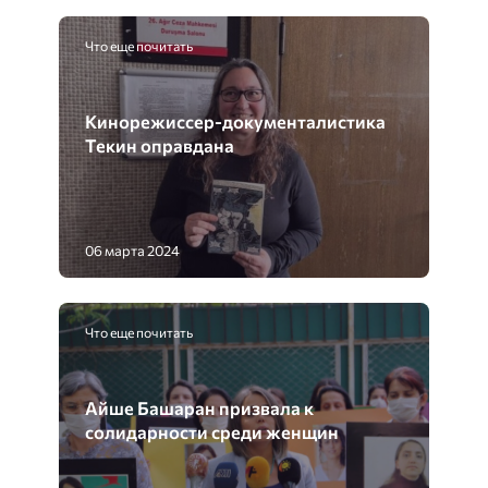
Что еще почитать
Кинорежиссер-документалистика
Текин оправдана
06 марта 2024
Что еще почитать
Айше Башаран призвала к
солидарности среди женщин