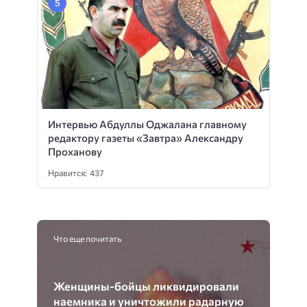
Интервью Абдуллы Оджалана главному
редактору газеты «Завтра» Александру
Проханову
Нравится: 437
Что еще почитать
Женщины-бойцы ликвидировали
наемника и уничтожили радарную