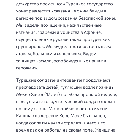
дежурство посменно: «Турецкое государство
хочет разместить связанные с ним банды в
регионе под видом создания безопасной зоны.
Мы видели похищения, насильственные
изгнания, грабежи и убийства в Африне,
осуществленные руками таких протурецких
группировок. Мы будем противостоять всем
атакам, большим и маленьким. Будем
защищать земли, освобожденные нашими
героями».
Турецкие солдаты-интервенты продолжают
преследовать детей, гуляющих возле границы.
Мехер Хасан (17 лет) погиб на прошлой неделе,
в результате того, что турецкий солдат открыл
по нему огонь. Молодой человек по имени
Канивар из деревни Кере Мохе был ранен,
когда солдаты начали стрелять в него в то
время как он работал на своем поле. Женщина