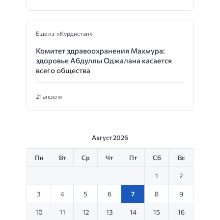
Еще из «Курдистан»
Комитет здравоохранения Махмура:
здоровье Абдуллы Оджалана касается
всего общества
21 апреля
Август 2026
Пн
Вт
Ср
Чт
Пт
Сб
Вс
1
2
3
4
5
6
7
8
9
10
11
12
13
14
15
16