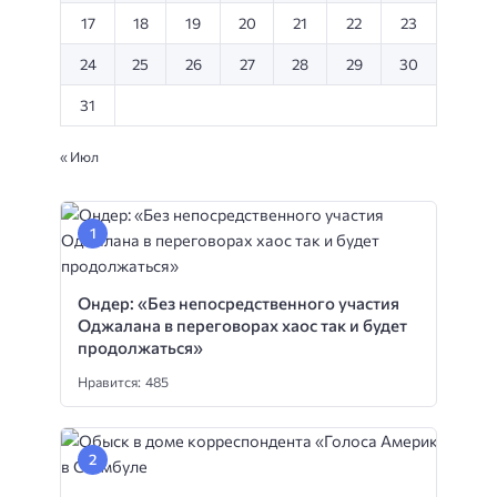
17
18
19
20
21
22
23
24
25
26
27
28
29
30
31
« Июл
Ондер: «Без непосредственного участия
Оджалана в переговорах хаос так и будет
продолжаться»
Нравится: 485