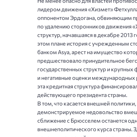
Не менее опасно для властей противо
лидером движения «Хизмет» Фетхулл
оппонентом Эрдогана, обвиняющим пр
по удалению сторонников движения «
структур, начавшаяся в декабре 2013 г
этом плане история с учрежденным с
банком Asya, арест на имущество кото
предшествовало принудительное бегст
государственных структур и крупных 
и негативные оценки международных р
эта кредитная структура финансиров
действующего президента страны.
В том, что касается внешней политики
демонстрируемое недовольство вмеша
сближение с Брюсселем останется од
внешнеполитического курса страны. Зд