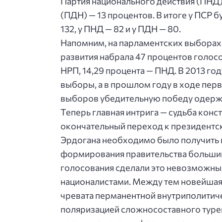
Партия национального действия (ПНД)
(ПДН) — 13 процентов. В итоге у ПСР 
132, у ПНД — 82 и у ПДН — 80.
Напомним, на парламентских выборах 
развития набрала 47 процентов голосо
НРП, 14,29 процента — ПНД. В 2013 го
выборы, а в прошлом году в ходе пер
выборов убедительную победу одерж
Теперь главная интрига — судьба кон
окончательный переход к президентс
Эрдогана необходимо было получить в
формирования правительства большинс
голосования сделали это невозможным
националистами. Между тем новейшая т
чревата перманентной внутриполитич
поляризацией сложносоставного туре