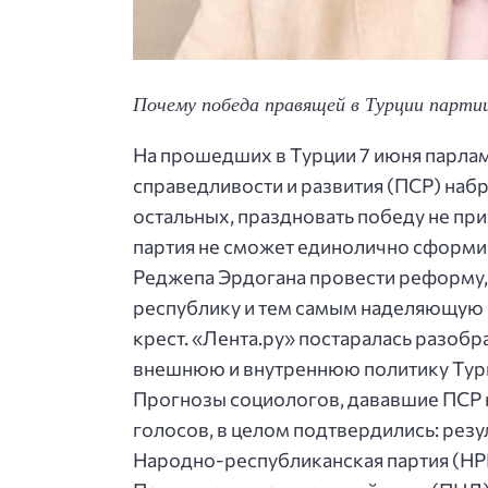
Почему победа правящей в Турции парти
На прошедших в Турции 7 июня парла
справедливости и развития (ПСР) набра
остальных, праздновать победу не прих
партия не сможет единолично сформиро
Реджепа Эрдогана провести реформу
республику и тем самым наделяющую 
крест. «Лента.ру» постаралась разобра
внешнюю и внутреннюю политику Тур
Прогнозы социологов, дававшие ПСР 
голосов, в целом подтвердились: резу
Народно-республиканская партия (НРП