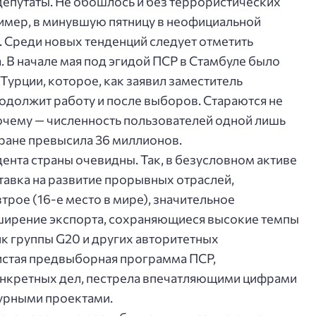
депутаты. Не обошлось и без террористических
ример, в минувшую пятницу в неофициальной
 Среди новых тенденций следует отметить
 В начале мая под эгидой ПСР в Стамбуле было
урции, которое, как заявил заместитель
одолжит работу и после выборов. Стараются не
 почему — численность пользователей одной лишь
ране превысила 36 миллионов.
ента страны очевидны. Так, в безусловном активе
тавка на развитие прорывных отраслей,
трое (16-е место в мире), значительное
сширение экспорта, сохраняющиеся высокие темпы
ик группы G20 и других авторитетных
стая предвыборная программа ПСР,
нкретных дел, пестрела впечатляющими цифрами
урными проектами.