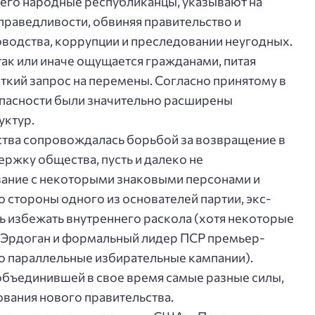
сего народные республиканцы, указывают на
праведливости, обвиняя правительство и
оводства, коррупции и преследовании неугодных.
так или иначе ощущается гражданами, питая
ткий запрос на перемены. Согласно принятому в
опасности были значительно расширены
уктур.
тва сопровождалась борьбой за возвращение в
ржку общества, пусть и далеко не
вание с некоторыми знаковыми персонами и
 стороны одного из основателей партии, экс-
ь избежать внутреннего раскола (хотя некоторые
т Эрдоган и формальный лидер ПСР премьер-
о параллельные избирательные кампании).
объединившей в свое время самые разные силы,
вания нового правительства.