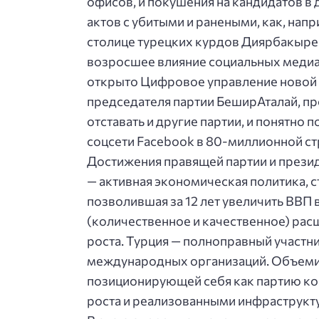
офисов, и покушения на кандидатов в 
актов с убитыми и ранеными, как, нап
столице турецких курдов Диярбакыре.
возросшее влияние социальных медиа.
открыто Цифровое управление новой Т
председателя партии БеширАталай, пр
отставать и другие партии, и понятно
соцсети Facebook в 80-миллионной ст
Достижения правящей партии и презид
— активная экономическая политика, с
позволившая за 12 лет увеличить ВВП в
(количественное и качественное) ра
роста. Турция — полноправный участн
международных организаций. Объеми
позиционирующей себя как партию ко
роста и реализованными инфраструкт