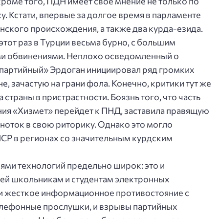
роме того, ПДН имеет свое мнение не только по
у. Кстати, впервые за долгое время в парламенте
нского происхождения, а также два курда-езида.
тот раз в Турции весьма бурно, с большим
ми обвинениями. Неплохо осведомленный о
партийный» Эрдоган инициировал ряд громких
е, зачастую на грани фола. Конечно, критики тут же
страны в пристрастности. Боязнь того, что часть
ния «Хизмет» перейдет к ПНД, заставила правящую
ноток в свою риторику. Однако это могло
ПСР в регионах со значительным курдским
ями технологий предельно широк: это и
чей школьникам и студентам электронных
 и жесткое информационное противостояние с
лефонные прослушки, и взрывы партийных