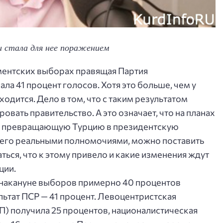
и стала для нее поражением
ментских выборах правящая Партия
ла 41 процент голосов. Хотя это больше, чем у
одится. Дело в том, что с таким результатом
вать правительство. А это означает, что на планах
, превращающую Турцию в президентскую
его реальными полномочиями, можно поставить
ться, что к этому привело и какие изменения ждут
ции.
накануне выборов примерно 40 процентов
льтат ПСР — 41 процент. Левоцентристская
) получила 25 процентов, националистическая