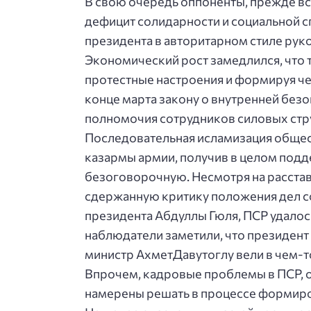
В свою очередь оппоненты, прежде в
дефицит солидарности и социальной с
президента в авторитарном стиле рук
Экономический рост замедлился, что 
протестные настроения и формируя че
конце марта закону о внутренней без
полномочия сотрудников силовых стр
Последовательная исламизация общес
казармы армии, получив в целом подде
безоговорочную. Несмотря на расста
сдержанную критику положения дел со
президента Абдуллы Гюля, ПСР удалос
наблюдатели заметили, что президен
министр АхметДавутоглу вели в чем-т
Впрочем, кадровые проблемы в ПСР, 
намерены решать в процессе формиро