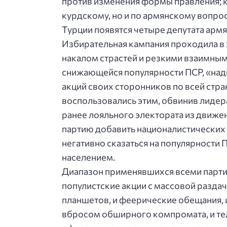
против изменения формы правления; к
курдскому, но и по армянскому вопрос
Турции появятся четыре депутата армя
Избирательная кампания проходила в э
накалом страстей и резкими взаимны
снижающейся популярности ПСР, «над
акций своих сторонников по всей стран
воспользовались этим, обвинив лидера 
ранее лояльного электората из движе
партию добавить националистических 
негативно сказаться на популярности 
населением.
Диапазон применявшихся всеми парти
популистские акции с массовой разда
планшетов, и феерические обещания,
вбросом обширного компромата, и те