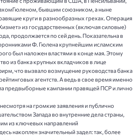
стояние с проживающим в США, в Пенсильвании,
ахомГюленом, бывшим союзником, а ныне
авящие круги в разнообразных грехах. Операция
Хизмет» из государственных (включая силовые)
ода, продолжается по сей день. Показательна в
торонниками Ф. Гюлена крупнейшим исламским
рого был наложен властями в конце мая. Этому
во из банка крупных вкладчиков в лице
фирм, что вызвало возмущение руководства банка
ейтинговых агентств. А ведь в свое время именно
ала предвыборные кампании правящей ПСР и лично
, несмотря на громкие заявления и публично
тельством Запада во внутренние дела страны,
ним из ключевых направлений
есь накоплен значительный задел: так, более