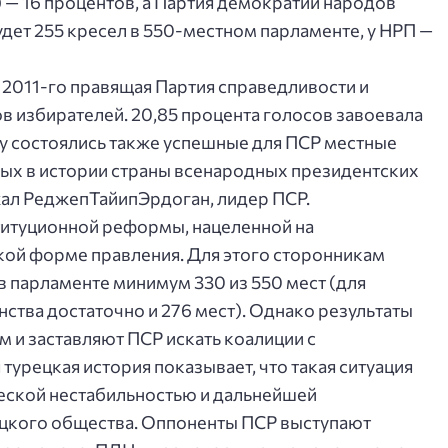
 — 16 процентов, а Партия демократии народов
будет 255 кресел в 550-местном парламенте, у НРП —
2011-го правящая Партия справедливости и
в избирателей. 20,85 процента голосов завоевала
ду состоялись также успешные для ПСР местные
вых в истории страны всенародных президентских
ал РеджепТайипЭрдоган, лидер ПСР.
ституционной реформы, нацеленной на
кой форме правления. Для этого сторонникам
 парламенте минимум 330 из 550 мест (для
тва достаточно и 276 мест). Однако результаты
 и заставляют ПСР искать коалиции с
урецкая история показывает, что такая ситуация
еской нестабильностью и дальнейшей
цкого общества. Оппоненты ПСР выступают