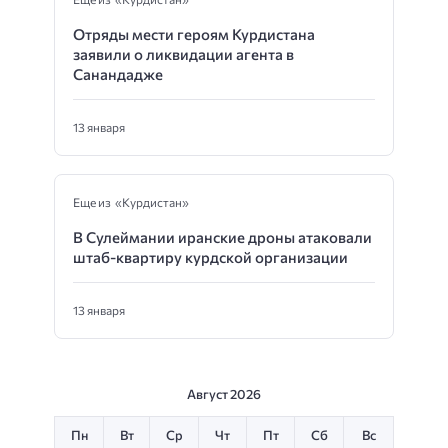
Отряды мести героям Курдистана
заявили о ликвидации агента в
Санандадже
13 января
Еще из «Курдистан»
В Сулеймании иранские дроны атаковали
штаб-квартиру курдской организации
13 января
Август 2026
Пн
Вт
Ср
Чт
Пт
Сб
Вс