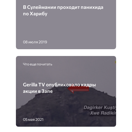
В Сулеймании проходит панихида
по Харибу
08 июля 2019
Что еще почитать
Gerilla TV опубликовало кадры
акции в Запе
05 мая 2021