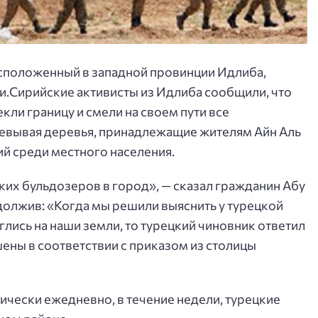
асположенный в западной провинции Идлиба,
и.
Сирийские активисты из Идлиба сообщили, что
кли границу и смели на своем пути все
евывая деревья, принадлежащие жителям Айн Аль
ий среди местного населения.
х бульдозеров в город», — сказал гражданин Абу
олжив: «Когда мы решили выяснить у турецкой
глись на наши земли, то турецкий чиновник ответил
ены в соответствии с приказом из столицы
ически ежедневно, в течение недели, турецкие