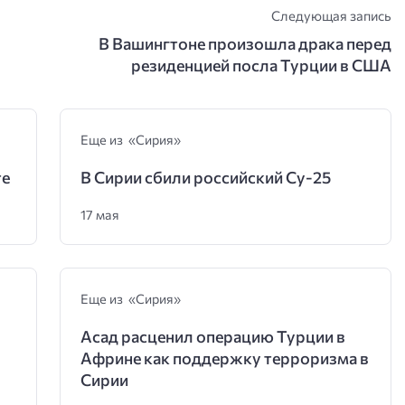
Следующая запись
В Вашингтоне произошла драка перед
резиденцией посла Турции в США
Еще из «Сирия»
те
В Сирии сбили российский Су-25
17 мая
Еще из «Сирия»
Асад расценил операцию Турции в
Африне как поддержку терроризма в
Сирии