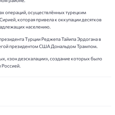
ном районе.
ках операций, осуществлённых турецким
 Сирией, которая привела к оккупации десятков
инадлежащих населению.
президента Турции Реджепа Тайипа Эрдогана в
легой президентом США Дональдом Трампом.
ых, «зон деэскалации», создание которых было
 Россией.