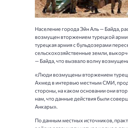
Население города Эйн Аль — Байда, р
возмущен вторжением турецкой арми
турецкая армия с бульдозерами пересе
сельскохозяйственные земли, выкорч
— Байда, что вызвало волну возмущен
«Люди возмущены вторжением турецки
Ахмед в интервью местным СМИ, прод
стороны, на каком основании они втор
нам, что данные действия были соверш
Анкары».
По данным местных источников, практ