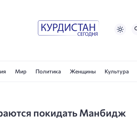
сия
Мир
Политика
Женщины
Культура
раются покидать Манбидж