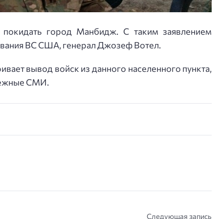
т покидать город Манбидж.
С таким заявлением
ования ВС США, генерал Джозеф Вотел.
ивает вывод войск из данного населенного пункта,
бежные СМИ.
Следующая запись