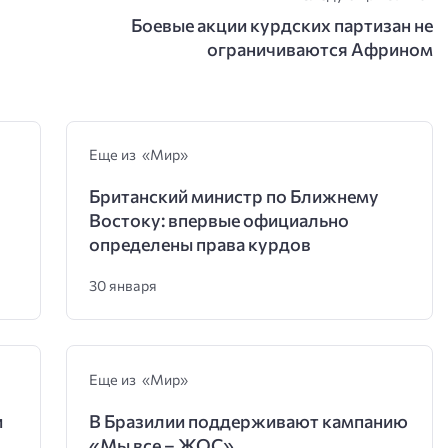
Боевые акции курдских партизан не
ограничиваются Африном
Еще из «Мир»
Британский министр по Ближнему
Востоку: впервые официально
определены права курдов
30 января
Еще из «Мир»
и
В Бразилии поддерживают кампанию
«Мы все – ЖОС»