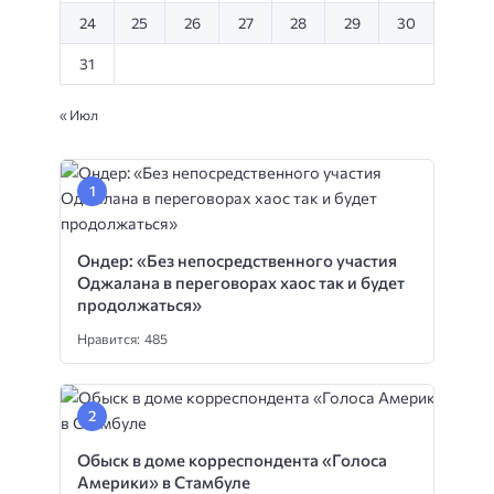
24
25
26
27
28
29
30
31
« Июл
Ондер: «Без непосредственного участия
Оджалана в переговорах хаос так и будет
продолжаться»
Нравится: 485
Обыск в доме корреспондента «Голоса
Америки» в Стамбуле