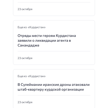
23 октября
Еще из «Курдистан»
Отряды мести героям Курдистана
заявили о ликвидации агента в
Санандадже
23 октября
Еще из «Курдистан»
В Сулеймании иранские дроны атаковали
штаб-квартиру курдской организации
23 октября