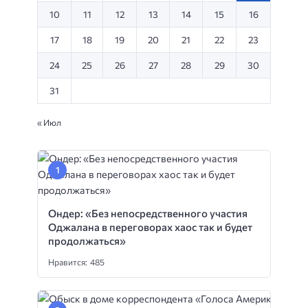
10
11
12
13
14
15
16
17
18
19
20
21
22
23
24
25
26
27
28
29
30
31
« Июл
Ондер: «Без непосредственного участия
Оджалана в переговорах хаос так и будет
продолжаться»
Нравится: 485