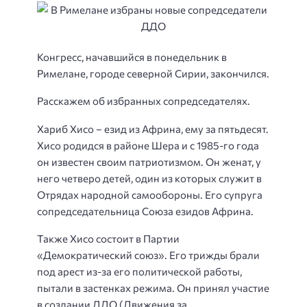
Конгресс, начавшийся в понедельник в
Римелане, городе северной Сирии, закончился.
Расскажем об избранных сопредседателях.
Хариб Хисо – езид из Африна, ему за пятьдесят.
Хисо родидся в районе Шера и с 1985-го года
он известен своим патриотизмом. Он женат, у
него четверо детей, один из которых служит в
Отрядах народной самообороны. Его супруга
сопредседательница Союза езидов Африна.
Также Хисо состоит в Партии
«Демократический союз». Его трижды брали
под арест из-за его политической работы,
пытали в застенках режима. Он принял участие
в создании ДДО (Движения за