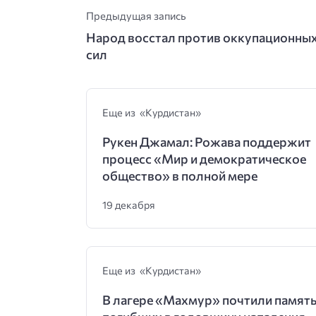
Предыдущая запись
Народ восстал против оккупационны
сил
Еще из «Курдистан»
Рукен Джамал: Рожава поддержит
процесс «Мир и демократическое
общество» в полной мере
19 декабря
Еще из «Курдистан»
В лагере «Махмур» почтили памят