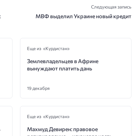
Следующая запись
х
МВФ выделил Украине новый кредит
Еще из «Курдистан»
Землевладельцев в Африне
вынуждают платить дань
19 декабря
Еще из «Курдистан»
ь
Махмуд Девирен: правовое