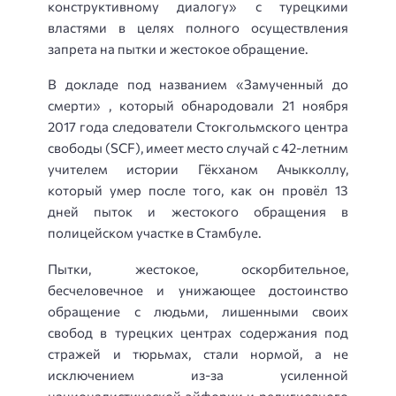
конструктивному диалогу» с турецкими
властями в целях полного осуществления
запрета на пытки и жестокое обращение.
В докладе под названием «Замученный до
смерти» , который обнародовали 21 ноября
2017 года следователи Стокгольмского центра
свободы (SCF), имеет место случай с 42-летним
учителем истории Гёкханом Ачыкколлу,
который умер после того, как он провёл 13
дней пыток и жестокого обращения в
полицейском участке в Стамбуле.
Пытки, жестокое, оскорбительное,
бесчеловечное и унижающее достоинство
обращение с людьми, лишенными своих
свобод в турецких центрах содержания под
стражей и тюрьмах, стали нормой, а не
исключением из-за усиленной
националистической эйфории и религиозного