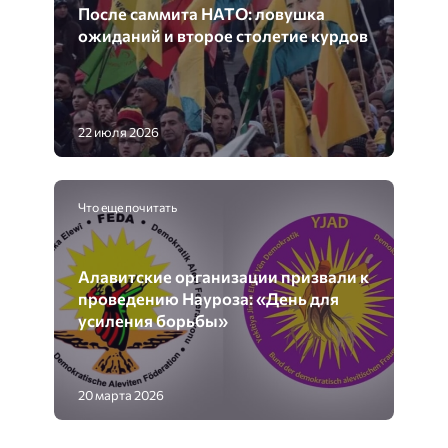
После саммита НАТО: ловушка
ожиданий и второе столетие курдов
22 июля 2026
Что еще почитать
Алавитские организации призвали к
проведению Науроза: «День для
усиления борьбы»
20 марта 2026