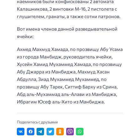
наемников были конфискованы 2 автомата
Калашникова, 2 винтовки M-16, 2 пистолета с
глушителем, гранаты, а также сотни патронов.
Вот имена членов данной разведывательной
ячейки:
Ахмед Махмуд Хамада, по прозвищу Абу Усама
из города Манбидж, руководитель ячейки,
Хусейн Хамид Мухаммед Хамада, по прозвищу
Абу Джарра из Манбиджа, Махмуд Хасан
Абдулла, Зиад Мухаммед Мухаммед, по
прозвищу Абу Тарек, Ситтиф Барху из Срина,
Абд аль-Мухаммад аль-Алави из Манбиджа,
Ибрагим Юсеф аль-Хито из Манбиджа.
Поделитесь с друзьями