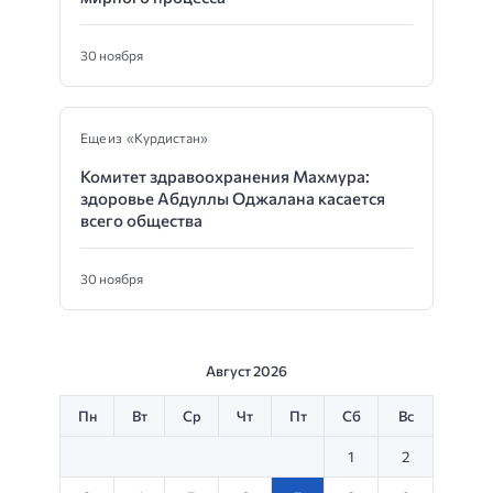
30 ноября
Еще из «Курдистан»
Комитет здравоохранения Махмура:
здоровье Абдуллы Оджалана касается
всего общества
30 ноября
Август 2026
Пн
Вт
Ср
Чт
Пт
Сб
Вс
1
2