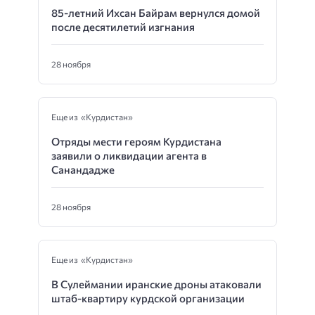
85-летний Ихсан Байрам вернулся домой
после десятилетий изгнания
28 ноября
Еще из «Курдистан»
Отряды мести героям Курдистана
заявили о ликвидации агента в
Санандадже
28 ноября
Еще из «Курдистан»
В Сулеймании иранские дроны атаковали
штаб-квартиру курдской организации