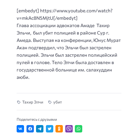
[embedyt] https://www.youtube.com/watch?
v=mkAc8N5MjtU[/embedyt]
Глава ассоциации адвокатов Амаде Тахир
Эльчи, был убит полицией в районе Сур г.
Амеда. Выступая на конференции, Юнус Мурат
Акан подтвердил, что Эльчи был застрелен
полицией. Эльчи был застрелен полицейский
пулей в голове. Тело Элчи была доставлен в
государственной больнице им. салахуддин
аюби.
Тахир Элчи
убит
Поделитесь с друзьями