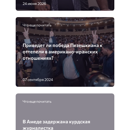
24 июня 2026
Что еще почитать
Приведет ли победа Пезешкиана к
оттепели в американо-иранских
отношениях?
07 сентября 2024
Что еще почитать
В Амеде задержана курдская
журналистка