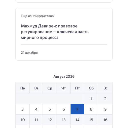
Еще из «Курдистан»
Махмуд Девирен: правовое
регулирование — ключевая часть
мирного процесса
21 декабря
Август 2026
Пн
Вт
Ср
Чт
Пт
Сб
Вс
1
2
3
4
5
6
7
8
9
10
11
12
13
14
15
16