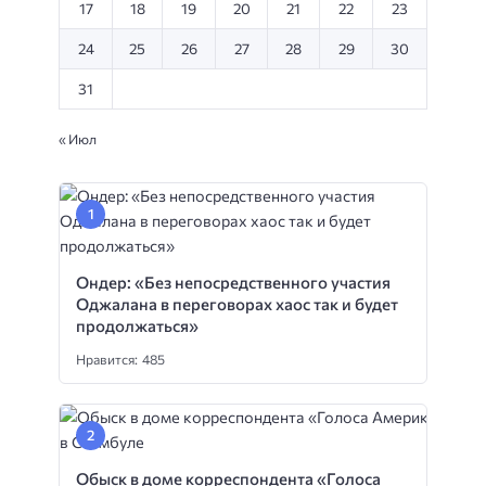
17
18
19
20
21
22
23
24
25
26
27
28
29
30
31
« Июл
Ондер: «Без непосредственного участия
Оджалана в переговорах хаос так и будет
продолжаться»
Нравится: 485
Обыск в доме корреспондента «Голоса