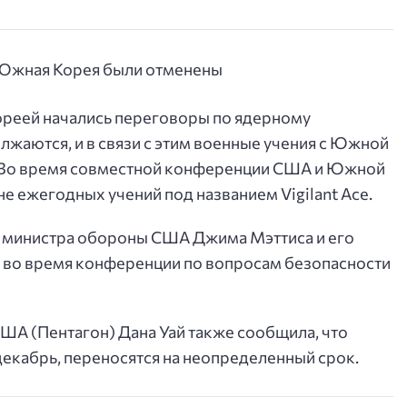
ореей начались переговоры по ядерному
жаются, и в связи с этим военные учения с Южной
. Во время совместной конференции США и Южной
е ежегодных учений под названием Vigilant Ace.
и министра обороны США Джима Мэттиса и его
 во время конференции по вопросам безопасности
ША (Пентагон) Дана Уай также сообщила, что
декабрь, переносятся на неопределенный срок.