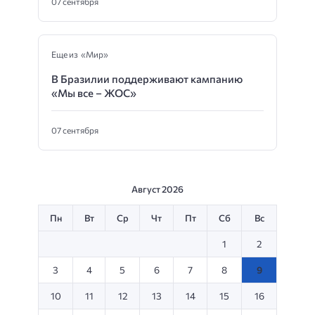
07 сентября
Еще из «Мир»
В Бразилии поддерживают кампанию
«Мы все – ЖОС»
07 сентября
Август 2026
Пн
Вт
Ср
Чт
Пт
Сб
Вс
1
2
3
4
5
6
7
8
9
10
11
12
13
14
15
16