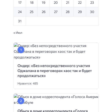
17
18
19
20
21
22
23
24
25
26
27
28
29
30
31
« Июл
Ондер: «Без непосредственного участия
Оджалана в переговорах хаос так и будет
продолжаться»
Нравится: 485
Обыск в доме корреспондента «Голоса