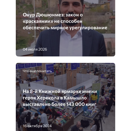
Онур Дюшюнмез: закон о
«раскаянии» не способен
обеспечить мирное урегулирование
04 июля 2026
Что еще почитать
На 8-й Книжной ярмарке имени
героя Херекола в Камышло
выставлено более 143 000 книг
16 октября 2024