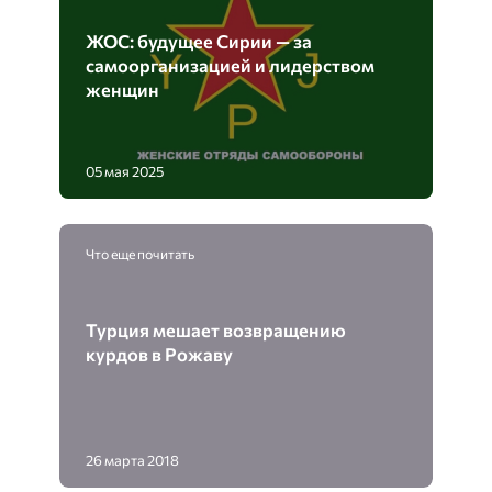
ЖОС: будущее Сирии — за
самоорганизацией и лидерством
женщин
05 мая 2025
Что еще почитать
Турция мешает возвращению
курдов в Рожаву
26 марта 2018